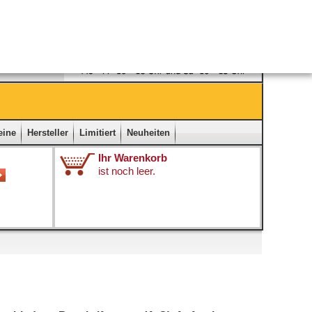
Ladengeschäft
|
Kontakt
|
Impressum
|
Startseite
eine
Hersteller
Limitiert
Neuheiten
Ihr Warenkorb
ist noch leer.