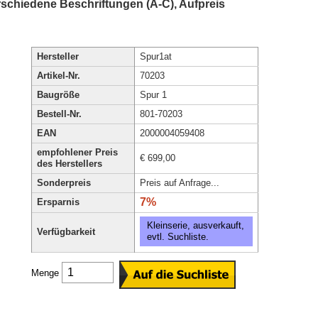
schiedene Beschriftungen (A-C), Aufpreis
Hersteller
Spur1at
Artikel-Nr.
70203
Baugröße
Spur 1
Bestell-Nr.
801-70203
EAN
2000004059408
empfohlener Preis
€ 699,00
des Herstellers
Sonderpreis
Preis auf Anfrage...
7%
Ersparnis
Kleinserie, ausverkauft,
Verfügbarkeit
evtl. Suchliste.
Menge