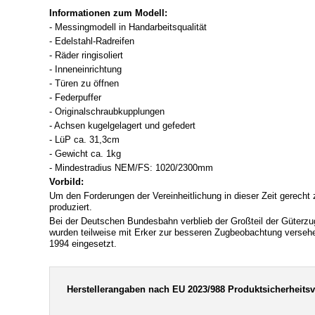
Informationen zum Modell:
- Messingmodell in Handarbeitsqualität
- Edelstahl-Radreifen
- Räder ringisoliert
- Inneneinrichtung
- Türen zu öffnen
- Federpuffer
- Originalschraubkupplungen
- Achsen kugelgelagert und gefedert
- LüP ca. 31,3cm
- Gewicht ca. 1kg
- Mindestradius NEM/FS: 1020/2300mm
Vorbild:
Um den Forderungen der Vereinheitlichung in dieser Zeit gerec
produziert.
Bei der Deutschen Bundesbahn verblieb der Großteil der Güterz
wurden teilweise mit Erker zur besseren Zugbeobachtung versehe
1994 eingesetzt.
Herstellerangaben nach EU 2023/988 Produktsicherheits