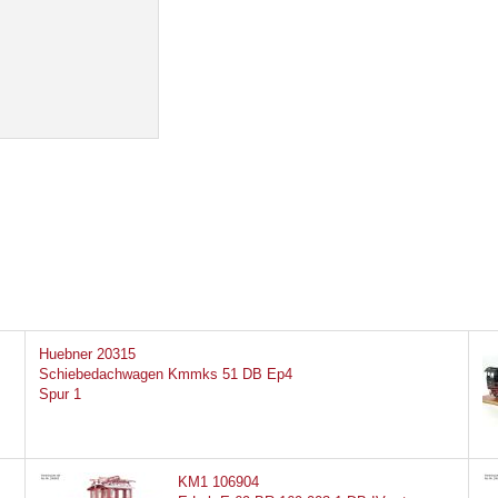
Huebner 20315
Schiebedachwagen Kmmks 51 DB Ep4
Spur 1
KM1 106904