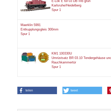
E-Lok E 69 03 DB IIIb grün
Karlsruhe/Heidelberg
Spur 1
Maerklin 5991
Entkupplungsgleis 300mm
Spur 1
KM1 100330U
Umrüstsatz BR 03.10 Tendergehäuse un
Rauchkammertür
Spur 1
teilen
tweet