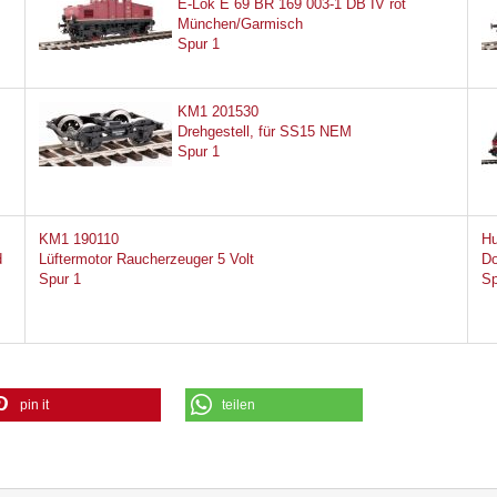
E-Lok E 69 BR 169 003-1 DB IV rot
München/Garmisch
Spur 1
KM1 201530
Drehgestell, für SS15 NEM
Spur 1
KM1 190110
Hu
d
Lüftermotor Raucherzeuger 5 Volt
Do
Spur 1
Sp
pin it
teilen