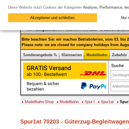
Diese Website nutzt Cookies der Kategorien
Analyse, Performance, te
Akzeptieren und schließen
Nur 
Ihr Fachgeschäft in Pforzheim mit über 40 Jahren Erfah
Bitte beachten Sie: wir machen Betriebsferien, vom 03. bis
Please note: we are closed for company holidays from Augus
Sonderangebote %
Kleinserien
Modellbahn
Zubehör
Suche
Modellbahn-Shop
Modellbahn
Spur I
Spur1at
Spur
Spur1at 70203 - Güterzug-Begleitwagen