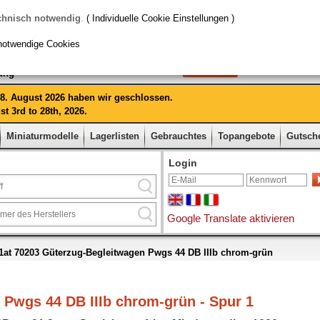
chnisch notwendig
.
( Individuelle Cookie Einstellungen )
notwendige Cookies
rung
 28. August 2026 haben wir geschlossen.
t 3rd to 28th, 2026.
Miniaturmodelle
Lagerlisten
Gebrauchtes
Topangebote
Gutsch
Login
Google Translate aktivieren
1at 70203 Güterzug-Begleitwagen Pwgs 44 DB IIIb chrom-grün
 Pwgs 44 DB IIIb chrom-grün - Spur 1