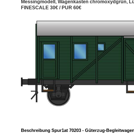
Messingmodell, Wagenkasten chromoxydgrün, LüP 
FINESCALE 30€ / PUR 60€
Beschreibung Spur1at 70203 - Güterzug-Begleitwagen