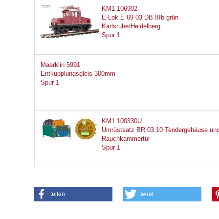
KM1 106902
E-Lok E 69 03 DB IIIb grün
Karlsruhe/Heidelberg
Spur 1
Maerklin 5991
Entkupplungsgleis 300mm
Spur 1
KM1 100330U
Umrüstsatz BR 03.10 Tendergehäuse un
Rauchkammertür
Spur 1
teilen
tweet