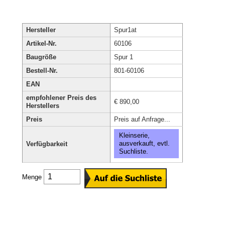
Hersteller
Spur1at
Artikel-Nr.
60106
Baugröße
Spur 1
Bestell-Nr.
801-60106
EAN
empfohlener Preis des
€ 890,00
Herstellers
Preis
Preis auf Anfrage...
Kleinserie,
ausverkauft, evtl.
Verfügbarkeit
Suchliste.
Menge