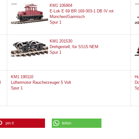
KM1 106904
E-Lok E 69 BR 169 003-1 DB IV rot
München/Garmisch
Spur 1
KM1 201530
Drehgestell, für SS15 NEM
Spur 1
KM1 190110
Hu
d
Lüftermotor Raucherzeuger 5 Volt
Do
Spur 1
Sp
pin it
teilen