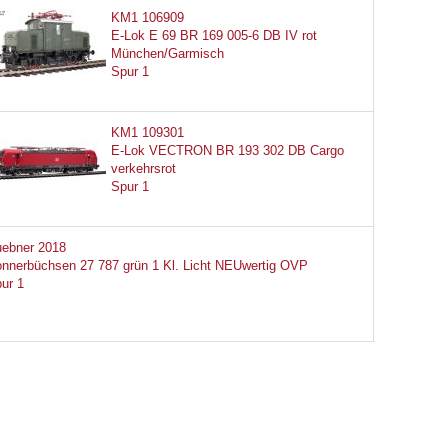
KM1 106909
E-Lok E 69 BR 169 005-6 DB IV rot
München/Garmisch
Spur 1
KM1 109301
E-Lok VECTRON BR 193 302 DB Cargo
verkehrsrot
Spur 1
ebner 2018
nnerbüchsen 27 787 grün 1 Kl. Licht NEUwertig OVP
ur 1