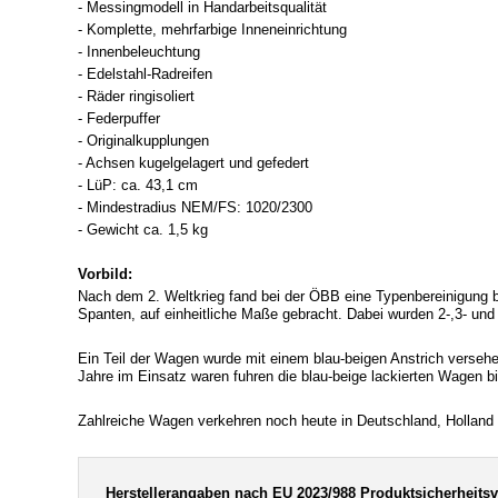
- Messingmodell in Handarbeitsqualität
- Komplette, mehrfarbige Inneneinrichtung
- Innenbeleuchtung
- Edelstahl-Radreifen
- Räder ringisoliert
- Federpuffer
- Originalkupplungen
- Achsen kugelgelagert und gefedert
- LüP: ca. 43,1 cm
- Mindestradius NEM/FS: 1020/2300
- Gewicht ca. 1,5 kg
Vorbild:
Nach dem 2. Weltkrieg fand bei der ÖBB eine Typenbereinigung b
Spanten, auf einheitliche Maße gebracht. Dabei wurden 2-,3- 
Ein Teil der Wagen wurde mit einem blau-beigen Anstrich versehe
Jahre im Einsatz waren fuhren die blau-beige lackierten Wagen b
Zahlreiche Wagen verkehren noch heute in Deutschland, Hollan
Herstellerangaben nach EU 2023/988 Produktsicherheits