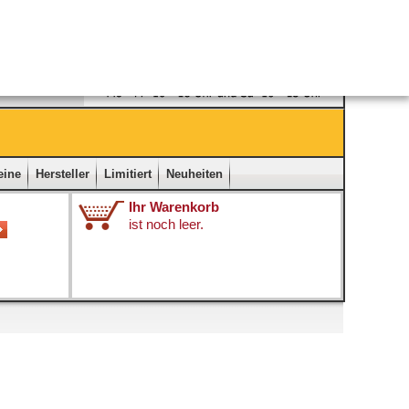
Ladengeschäft
|
Kontakt
|
Impressum
|
Startseite
eine
Hersteller
Limitiert
Neuheiten
Ihr Warenkorb
ist noch leer.