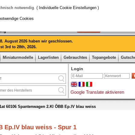
chnisch notwendig
.
( Individuelle Cookie Einstellungen )
notwendige Cookies
rung
 28. August 2026 haben wir geschlossen.
t 3rd to 28th, 2026.
Miniaturmodelle
Lagerlisten
Gebrauchtes
Topangebote
Gutsch
Login
Google Translate aktivieren
1at 60106 Spantenwagen 2.Kl ÖBB Ep.IV blau weiss
 Ep.IV blau weiss - Spur 1