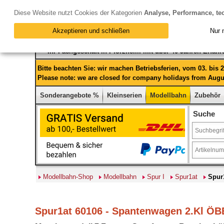
Diese Website nutzt Cookies der Kategorien
Analyse, Performance, te
Akzeptieren und schließen
Nur 
Ihr Fachgeschäft in Pforzheim mit über 40 Jahren Erfah
Bitte beachten Sie: wir machen Betriebsferien, vom 03. bis
Please note: we are closed for company holidays from Augus
Sonderangebote %
Kleinserien
Modellbahn
Zubehör
Suche
Modellbahn-Shop
Modellbahn
Spur I
Spur1at
Spur
Spur1at 60106 - Spantenwagen 2.Kl ÖBB