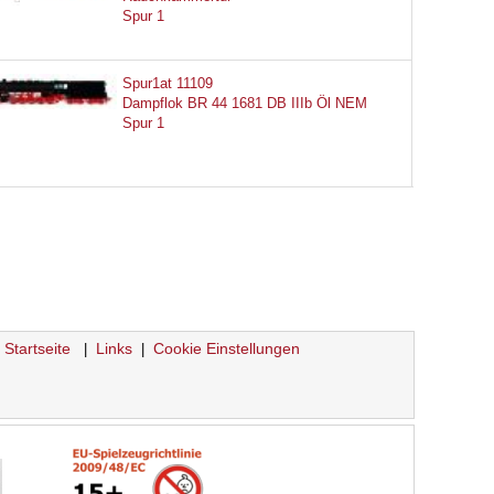
Spur 1
Spur1at 11109
Dampflok BR 44 1681 DB IIIb Öl NEM
Spur 1
Startseite
Links
Cookie Einstellungen
|
|