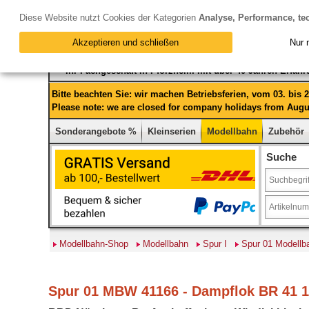
Diese Website nutzt Cookies der Kategorien
Analyse, Performance, te
Akzeptieren und schließen
Nur 
Ihr Fachgeschäft in Pforzheim mit über 40 Jahren Erfah
Bitte beachten Sie: wir machen Betriebsferien, vom 03. bis
Please note: we are closed for company holidays from Augus
Sonderangebote %
Kleinserien
Modellbahn
Zubehör
Suche
Modellbahn-Shop
Modellbahn
Spur I
Spur 01 Modellb
Spur 01 MBW 41166 - Dampflok BR 41 16