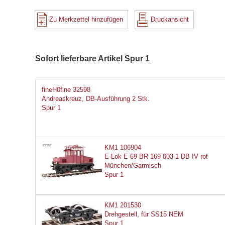
Zu Merkzettel hinzufügen
Druckansicht
Sofort lieferbare Artikel Spur 1
fineH0fine 32598
Andreaskreuz, DB-Ausführung 2 Stk.
Spur 1
KM1 106904
E-Lok E 69 BR 169 003-1 DB IV rot
München/Garmisch
Spur 1
KM1 201530
Drehgestell, für SS15 NEM
Spur 1