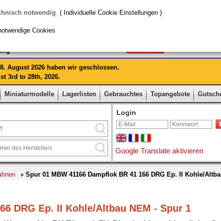
chnisch notwendig
.
( Individuelle Cookie Einstellungen )
notwendige Cookies
rung
 28. August 2026 haben wir geschlossen.
t 3rd to 28th, 2026.
Miniaturmodelle
Lagerlisten
Gebrauchtes
Topangebote
Gutsch
Login
Google Translate aktivieren
ahnen
Spur 01 MBW 41166 Dampflok BR 41 166 DRG Ep. II Kohle/Altb
6 DRG Ep. II Kohle/Altbau NEM - Spur 1