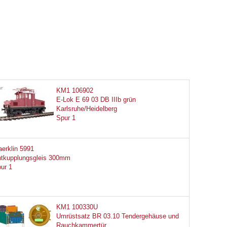
KM1 106902
E-Lok E 69 03 DB IIIb grün
Karlsruhe/Heidelberg
Spur 1
erklin 5991
tkupplungsgleis 300mm
ur 1
KM1 100330U
Umrüstsatz BR 03.10 Tendergehäuse und
Rauchkammertür