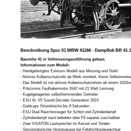
Beschreibung Spur 01 MBW 41166 - Dampflok BR 41 16
Baureihe 41 in Vollmessingausführung gebaut.
Informationen zum Modell:
- Handgefertigtes Exklusiv Modell aus Messing und Stahl
- Aktives Kolbenschutzrohr ab Werk montiert. Keine Selbstmont
- Das Modell ist mit aktiven Kolbenschutzrohren ab einem 1020
- Präzisions Faulhabermotor 2642 mit 21 Watt Leistung
- Kugelgelagertes selbsthemmendes Getriebe
- ESU XL V5 Sound Decoder Generation 2023
- Goldcaps Strombrücke bis 9 Sekunden
- ESU Dual Raucherzeuger für Schlot und Zylinderdampf
- Zylinderdampf nach belieben über F8 separat zuschaltbar
- Zwei VISATON Lautsprecher im Kessel und Tender
- Servomotorische Umsteuerung bei Fahrtrichtungswechsel