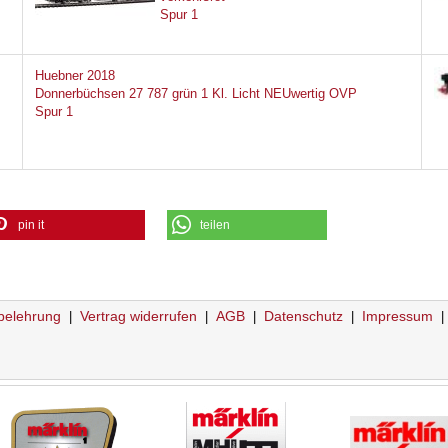
Spur 1
Huebner 2018
Donnerbüchsen 27 787 grün 1 Kl. Licht NEUwertig OVP
Spur 1
pin it
teilen
belehrung
Vertrag widerrufen
AGB
Datenschutz
Impressum
|
|
|
|
|