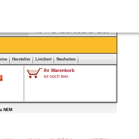
Ladengeschäft
|
Kontakt
|
Impressum
|
Startseite
eine
Hersteller
Limitiert
Neuheiten
Ihr Warenkorb
ist noch leer.
au NEM