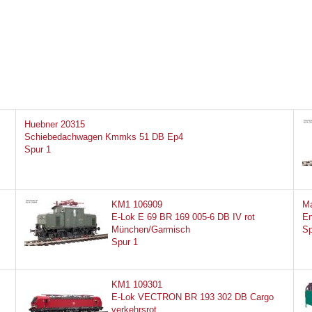
Huebner 20315
Schiebedachwagen Kmmks 51 DB Ep4
Spur 1
KM1 106909
Ma
E-Lok E 69 BR 169 005-6 DB IV rot
En
München/Garmisch
Sp
Spur 1
KM1 109301
E-Lok VECTRON BR 193 302 DB Cargo
verkehrsrot