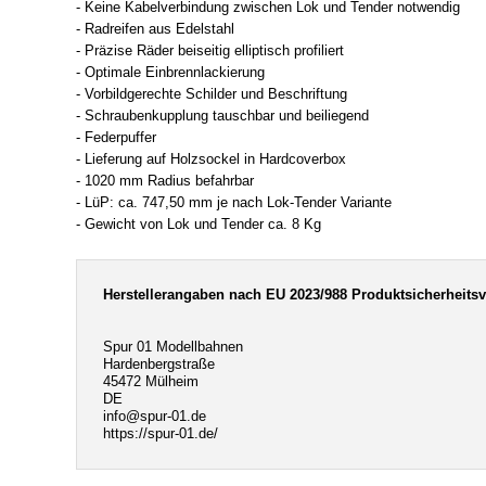
- Keine Kabelverbindung zwischen Lok und Tender notwendig
- Radreifen aus Edelstahl
- Präzise Räder beiseitig elliptisch profiliert
- Optimale Einbrennlackierung
- Vorbildgerechte Schilder und Beschriftung
- Schraubenkupplung tauschbar und beiliegend
- Federpuffer
- Lieferung auf Holzsockel in Hardcoverbox
- 1020 mm Radius befahrbar
- LüP: ca. 747,50 mm je nach Lok-Tender Variante
- Gewicht von Lok und Tender ca. 8 Kg
Herstellerangaben nach EU 2023/988 Produktsicherheits
Spur 01 Modellbahnen
Hardenbergstraße
45472 Mülheim
DE
info@spur-01.de
https://spur-01.de/