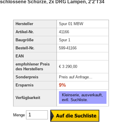
Geschlossene Schürze, 2x DRG Lampen, 2’2’T34
Hersteller
Spur 01 MBW
Artikel-Nr.
41166
Baugröße
Spur 1
Bestell-Nr.
599-41166
EAN
empfohlener Preis
€ 3 290,00
des Herstellers
Sonderpreis
Preis auf Anfrage...
9%
Ersparnis
Kleinserie, ausverkauft,
Verfügbarkeit
evtl. Suchliste.
Menge