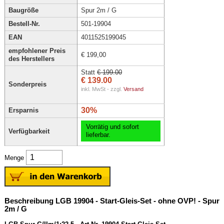
Baugröße
Spur 2m / G
Bestell-Nr.
501-19904
EAN
4011525199045
empfohlener Preis
€ 199,00
des Herstellers
Statt
€ 199.00
€ 139.00
Sonderpreis
inkl. MwSt - zzgl.
Versand
30%
Ersparnis
Vorrätig und sofort
Verfügbarkeit
lieferbar.
Menge
Beschreibung LGB 19904 - Start-Gleis-Set - ohne OVP! - Spur
2m / G