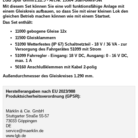
LGB Spur G/IIm/1:22.5 - Art.Nr. 19904 Start-Gleis-Set
Mit diesem Set können Sie eine voll funktionsfähige Anlage mit
einem Gleiskreis aufbauen, so dass Sie mit einer kleinen Lok den
gleichen Betrieb machen können wie mit einem Startset.
Das Set enthält:
11000 gebogene Gleise 12x
11500 Gleisklammern
51090 Wetterfestes (IP 67) Schaltnetzteil - 18 V / 36 VA - zur
Versorgung des Fahrgerätes 51099 mit Strom
51099 Fahrregler - Eingang: 18 V DC, Ausgang: 0 - 16 V DC,
max. 1 A
50160 Anschlußklemmen mit Kabel 2-polig
Außendurchmesser des Gleiskreises 1.290 mm.
Herstellerangaben nach EU 2023/988
Produktsicherheitsverordnung (GPSR):
Märklin & Cie. GmbH
Stuttgarter Straße 55-57
73033 Göppingen
DE
service@maerklin.de
www.lgb.de