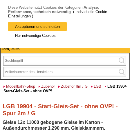
Diese Website nutzt Cookies der Kategorien
Analyse,
Performance, technisch notwendig
.
( Individuelle Cookie
Einstellungen )
Akzeptieren und schließen
Bitte beachten Sie: wir machen Betriebsferien, vom 03. bis 28.
Nur notwendige Cookies
August 2026 haben wir geschlossen.
Please note: we are closed for company holidays from August 3rd to
28th, 2026.
Modellbahn-Shop
Zubehör
Zubehör IIm / G
LGB
LGB 19904
Start-Gleis-Set - ohne OVP!
LGB 19904 - Start-Gleis-Set - ohne OVP! -
Spur 2m / G
Gleise 12x 11000 gebogene Gleise im Karton -
Außendurchmesser 1.290 mm, Gleisklammern,