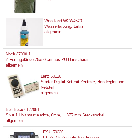
Woodland WCW4520
Wasserfärbung, türkis
allgemein
Noch 87000.1
Z Fertiggelände 75x50 cm aus PU-Hartschaum
allgemein
Lenz 60120
Starter-Digital-Set mit Zentrale, Handregler und
Netzteil
allgemein
Beli-Beco 6122081
Spur 1 Holzmastleuchte, 6mm, H 375 mm Stecksockel
allgemein
ESU 50220
ECoS 2.5 Zentrale Touchsceen,