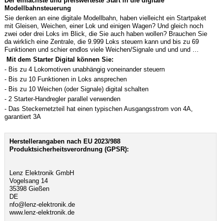
Der einfachste und preiswerteste Start in die digitale
Modellbahnsteuerung
Sie denken an eine digitale Modellbahn, haben vielleicht ein Startpaket
mit Gleisen, Weichen, einer Lok und einigen Wagen? Und gleich noch
zwei oder drei Loks im Blick, die Sie auch haben wollen? Brauchen Sie
da wirklich eine Zentrale, die 9.999 Loks steuern kann und bis zu 69
Funktionen und schier endlos viele Weichen/Signale und und und …
Mit dem Starter Digital können Sie:
- Bis zu 4 Lokomotiven unabhängig voneinander steuern
- Bis zu 10 Funktionen in Loks ansprechen
- Bis zu 10 Weichen (oder Signale) digital schalten
- 2 Starter-Handregler parallel verwenden
- Das Steckernetzteil hat einen typischen Ausgangsstrom von 4A,
garantiert 3A
Herstellerangaben nach EU 2023/988
Produktsicherheitsverordnung (GPSR):
Lenz Elektronik GmbH
Vogelsang 14
35398 Gießen
DE
nfo@lenz-elektronik.de
www.lenz-elektronik.de