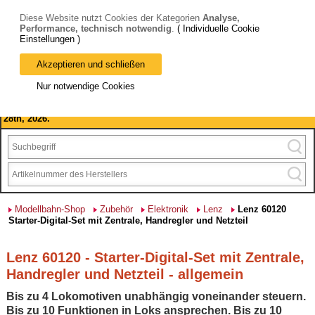
Diese Website nutzt Cookies der Kategorien
Analyse,
Performance, technisch notwendig
.
( Individuelle Cookie
Einstellungen )
Akzeptieren und schließen
Bitte beachten Sie: wir machen Betriebsferien, vom 03. bis 28.
Nur notwendige Cookies
August 2026 haben wir geschlossen.
Please note: we are closed for company holidays from August 3rd to
28th, 2026.
Modellbahn-Shop
Zubehör
Elektronik
Lenz
Lenz 60120
Starter-Digital-Set mit Zentrale, Handregler und Netzteil
Lenz 60120 - Starter-Digital-Set mit Zentrale,
Handregler und Netzteil - allgemein
Bis zu 4 Lokomotiven unabhängig voneinander steuern.
Bis zu 10 Funktionen in Loks ansprechen. Bis zu 10