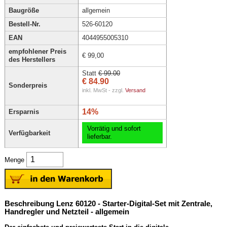
Baugröße
allgemein
Bestell-Nr.
526-60120
EAN
4044955005310
empfohlener Preis
€ 99,00
des Herstellers
Statt
€ 99.00
€ 84.90
Sonderpreis
inkl. MwSt - zzgl.
Versand
14%
Ersparnis
Vorrätig und sofort
Verfügbarkeit
lieferbar.
Menge
Beschreibung Lenz 60120 - Starter-Digital-Set mit Zentrale,
Handregler und Netzteil - allgemein