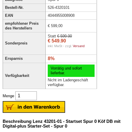
Bestell-Nr.
526-4320101
EAN
4044955008908
empfohlener Preis
€ 599,00
des Herstellers
Statt
€ 599.00
€ 549.90
Sonderpreis
inkl. MwSt - zzgl.
Versand
8%
Ersparnis
Vorrätig und sofort
lieferbar.
Verfügbarkeit
Nicht im Ladengeschäft
verfügbar.
Menge
Beschreibung Lenz 43201-01 - Startset Spur 0 Köf DB mit
Digital-plus Starter-Set - Spur 0