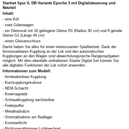
Startset Spur 0, DB Variante Epoche 3 mit Digitalsteuerung und
Netzteil
Inhalt:
- eine Köf
- zwei Güterwagen
- ein Gleisoval mit 16 gebogene Gleise R1 (Radius 92 cm) und 8 gerade
Gleise G1 (Länge 44 cm)
- einen Gleisanschluss.
Damit haben Sie alles für einen interessanten Spielbetrieb. Dank der
fernsteuerbaren Kupplung an der Lok und den automatischen
Kupplungen an den Wagen sind abwechslungsreiche Rangieraufgaben
möglich. Mit dem ebenfalls enthaltenen Starter Digital Set können Sie
alle digitalen Funktionen der Lok sofort anwenden.
Informationen zum Modell:
- fernbedienbare Kupplung
- Kurzkupplungskulisse
- NEM-Schacht
- Kinemagnetik
- Schraubkupplung nachrüstbar
- Federpuffer
- Metallradsätze
- Stromabnahme am Radlager
- Konstantlicht
- Richtungsabhäniger Lichtwechsel