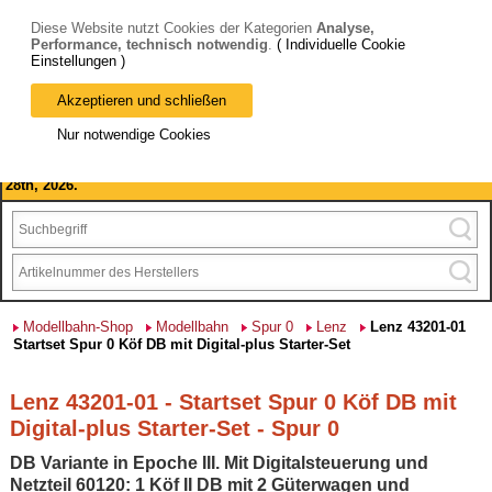
Diese Website nutzt Cookies der Kategorien
Analyse,
Performance, technisch notwendig
.
( Individuelle Cookie
Einstellungen )
Akzeptieren und schließen
Bitte beachten Sie: wir machen Betriebsferien, vom 03. bis 28.
Nur notwendige Cookies
August 2026 haben wir geschlossen.
Please note: we are closed for company holidays from August 3rd to
28th, 2026.
Modellbahn-Shop
Modellbahn
Spur 0
Lenz
Lenz 43201-01
Startset Spur 0 Köf DB mit Digital-plus Starter-Set
Lenz 43201-01 - Startset Spur 0 Köf DB mit
Digital-plus Starter-Set - Spur 0
DB Variante in Epoche III. Mit Digitalsteuerung und
Netzteil 60120: 1 Köf II DB mit 2 Güterwagen und