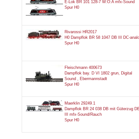
E-Lok BR 101 128-7 W:O:A mfx-Sound
Spur H0
Rivarossi HR2017
H0 Dampflok BR 58 1047 DB III DC-anal
Spur H0
Fleischmann 400673
Dampflok bay. D VI 1802 grun, Digital
Sound , Ebermannstadt
Spur H0
Maerklin 29249.1
Dampflok BR 24 038 DB mit Güterzug D
III mfx-Sound/Rauch
Spur H0