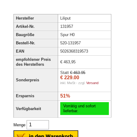
Hersteller
Liliput
Artikel-Nr.
131957
Baugröße
Spur H0
Bestell-Nr.
520-131957
EAN
5026368319573
empfohlener Preis
€ 463,95
des Herstellers
Statt
€ 463.95
€ 229.00
Sonderpreis
inkl. MwSt - zzgl.
Versand
51%
Ersparnis
Vorrätig und sofort
Verfügbarkeit
lieferbar.
Menge