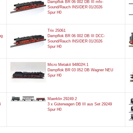
Dampflok BR 06 002 DB III mfx-
Sound/Rauch INSIDER 01/2026
Spur H0
Trix 25061
og
Dampflok BR 06 002 DB III DCC-
Sound/Rauch INSIDER 01/2026
Spur H0
Micro Metakit 94802H.1
Dampflok BR 03 052 DB Wagner NEU
Spur H0
Maerklin 29249.2
B
3 x Güterwagen DB III aus Set 29249
Spur H0