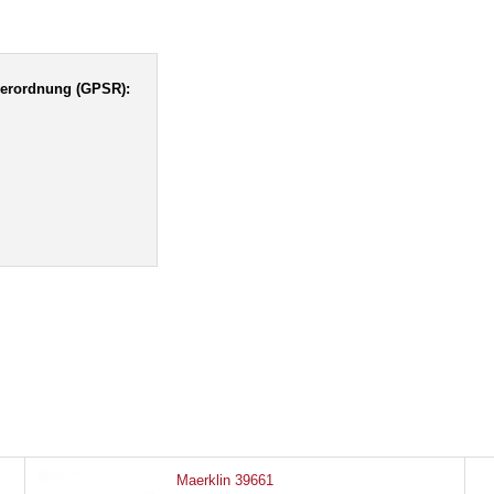
verordnung (GPSR):
Maerklin 39661