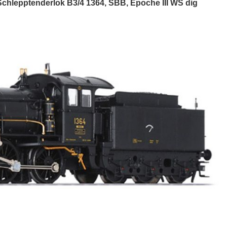
Schlepptenderlok B3/4 1364, SBB, Epoche III WS dig