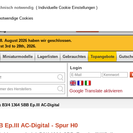
chnisch notwendig
.
( Individuelle Cookie Einstellungen )
notwendige Cookies
rung
 28. August 2026 haben wir geschlossen.
t 3rd to 28th, 2026.
Miniaturmodelle
Lagerlisten
Gebrauchtes
Topangebote
Gutsch
Login
Google Translate aktivieren
 B3/4 1364 SBB Ep.III AC-Digital
 Ep.III AC-Digital - Spur H0