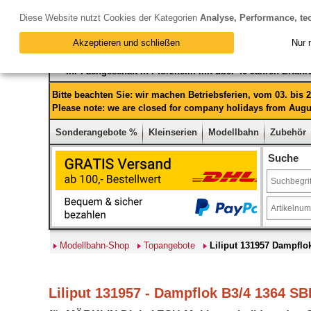
Diese Website nutzt Cookies der Kategorien
Analyse, Performance, te
Akzeptieren und schließen
Nur 
Ihr Fachgeschäft in Pforzheim mit über 40 Jahren Erfah
Bitte beachten Sie: wir machen Betriebsferien, vom 03. bis
Please note: we are closed for company holidays from Augus
Sonderangebote %
Kleinserien
Modellbahn
Zubehör
Suche
Modellbahn-Shop
Topangebote
Liliput 131957 Dampflok
Liliput 131957 - Dampflok B3/4 1364 SBB