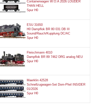
Containerwagen W:O:A 2026 LOUDER
THAN HELL
Spur H0
ESU 31650
H0 Dampflok BR 80 031 DB III
Sound/Rauch/Kupplung DC/AC
Spur H0
Fleischmann 4010
Dampflok BR 89 7462 DRG analog NEU
Spur H0
Maerklin 42528
Schnellzugwagen-Set Dom-Pfeil INSIDER
01/2026
Spur H0