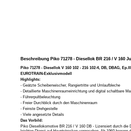
Beschreibung Piko 71278 - Diesellok BR 216 / V 160 
Piko 71278 - Diesellok V 160 102 - 216 102-4, DB, DBAG, Ep.
EUROTRAIN-Exklusivmodell
Highlights:
- Geätzte Scheibenwischer, Rangiertritte und Umlaufbleche
- Detaillierte Maschinenraumeinrichtung und digital schaltbare 
- Führerpultbeleuchtung
- Freier Durchblick durch den Maschinenraum
- Feinste Drehgestelle
- Viele angesetzte Details
Das Vorbild:
Piko Diesellokomotive BR 216 / V 160 DB - Lizensiert durch die
leichten Dienst auf Hauptstrecken vorgesehen. Ab 1960 begann die 