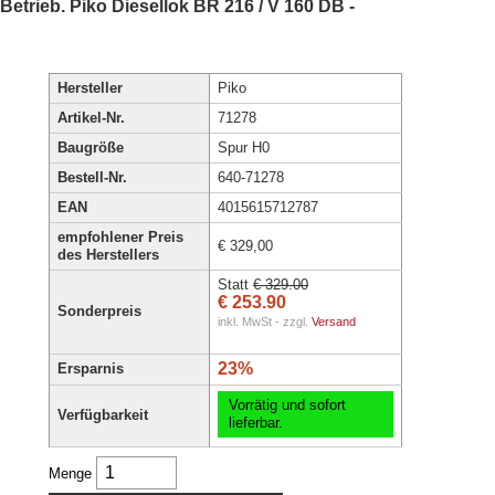
etrieb. Piko Diesellok BR 216 / V 160 DB -
Hersteller
Piko
Artikel-Nr.
71278
Baugröße
Spur H0
Bestell-Nr.
640-71278
EAN
4015615712787
empfohlener Preis
€ 329,00
des Herstellers
Statt
€ 329.00
€ 253.90
Sonderpreis
inkl. MwSt - zzgl.
Versand
23%
Ersparnis
Vorrätig und sofort
Verfügbarkeit
lieferbar.
Menge