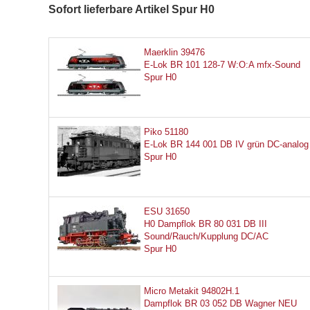
Sofort lieferbare Artikel Spur H0
Maerklin 39476
E-Lok BR 101 128-7 W:O:A mfx-Sound
Spur H0
Piko 51180
E-Lok BR 144 001 DB IV grün DC-analog
Spur H0
ESU 31650
H0 Dampflok BR 80 031 DB III
Sound/Rauch/Kupplung DC/AC
Spur H0
Micro Metakit 94802H.1
Dampflok BR 03 052 DB Wagner NEU