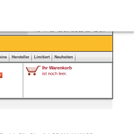
Ladengeschäft
|
Kontakt
|
Impressum
|
Startseite
eine
Hersteller
Limitiert
Neuheiten
Ihr Warenkorb
ist noch leer.