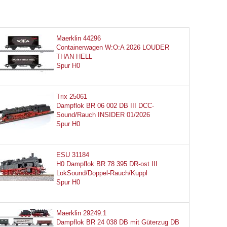
Maerklin 44296
Containerwagen W:O:A 2026 LOUDER
THAN HELL
Spur H0
Trix 25061
Dampflok BR 06 002 DB III DCC-
Sound/Rauch INSIDER 01/2026
Spur H0
ESU 31184
H0 Dampflok BR 78 395 DR-ost III
LokSound/Doppel-Rauch/Kuppl
Spur H0
Maerklin 29249.1
Dampflok BR 24 038 DB mit Güterzug DB