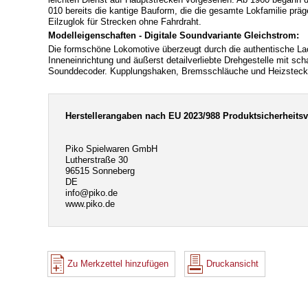
010 bereits die kantige Bauform, die die gesamte Lokfamilie präg
Eilzuglok für Strecken ohne Fahrdraht.
Modelleigenschaften - Digitale Soundvariante Gleichstrom:
Die formschöne Lokomotive überzeugt durch die authentische Lack
Inneneinrichtung und äußerst detailverliebte Drehgestelle mit sc
Sounddecoder. Kupplungshaken, Bremsschläuche und Heizstecker 
Herstellerangaben nach EU 2023/988 Produktsicherheits
Piko Spielwaren GmbH
Lutherstraße 30
96515 Sonneberg
DE
info@piko.de
www.piko.de
Zu Merkzettel hinzufügen
Druckansicht