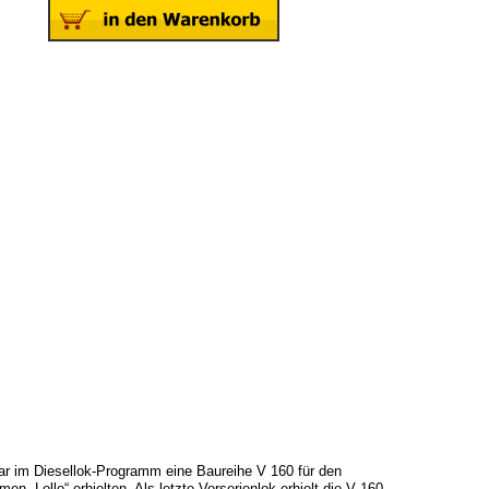
ar im Diesellok-Programm eine Baureihe V 160 für den
 „Lollo“ erhielten. Als letzte Vorserienlok erhielt die V 160