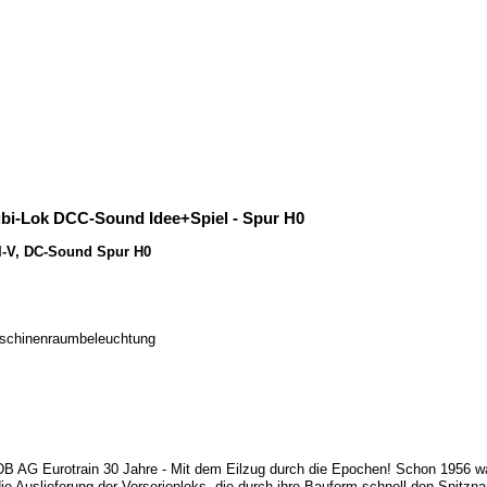
Jubi-Lok DCC-Sound Idee+Spiel - Spur H0
III-V, DC-Sound Spur H0
Maschinenraumbeleuchtung
 DB AG Eurotrain 30 Jahre - Mit dem Eilzug durch die Epochen! Schon 1956 w
Auslieferung der Vorserienloks, die durch ihre Bauform schnell den Spitznamen