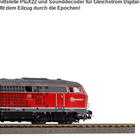
ttstelle PluX22 und Sounddecoder für Gleichstrom Digital-B
 Mit dem Eilzug durch die Epochen!