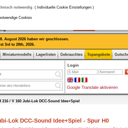
chnisch notwendig
.
( Individuelle Cookie Einstellungen )
notwendige Cookies
rung
 28. August 2026 haben wir geschlossen.
t 3rd to 28th, 2026.
Miniaturmodelle
Lagerlisten
Gebrauchtes
Topangebote
Gutsch
Login
Google Translate aktivieren
R 216 / V 160 Jubi-Lok DCC-Sound Idee+Spiel
Jubi-Lok DCC-Sound Idee+Spiel - Spur H0