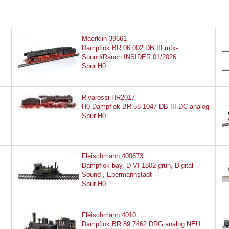
Maerklin 39661
Dampflok BR 06 002 DB III mfx-
Sound/Rauch INSIDER 01/2026
Spur H0
Rivarossi HR2017
H0 Dampflok BR 58 1047 DB III DC-analog
Spur H0
Fleischmann 400673
Dampflok bay. D VI 1802 grun, Digital
Sound , Ebermannstadt
Spur H0
Fleischmann 4010
Dampflok BR 89 7462 DRG analog NEU