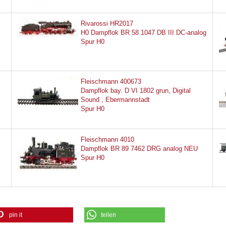
Rivarossi HR2017
H0 Dampflok BR 58 1047 DB III DC-analog
Spur H0
Fleischmann 400673
Dampflok bay. D VI 1802 grun, Digital
Sound , Ebermannstadt
Spur H0
Fleischmann 4010
Dampflok BR 89 7462 DRG analog NEU
Spur H0
pin it
teilen