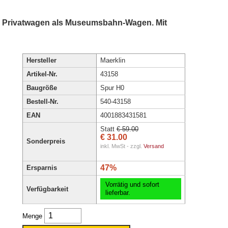
. Privatwagen als Museumsbahn-Wagen. Mit
Hersteller
Maerklin
Artikel-Nr.
43158
Baugröße
Spur H0
Bestell-Nr.
540-43158
EAN
4001883431581
Statt
€ 59.00
€ 31.00
Sonderpreis
inkl. MwSt - zzgl.
Versand
47%
Ersparnis
Vorrätig und sofort
Verfügbarkeit
lieferbar.
Menge