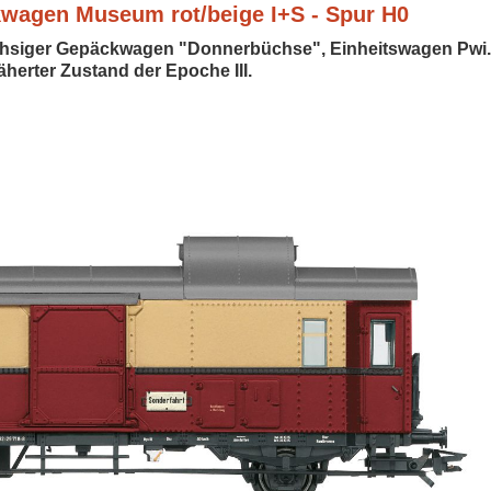
wagen Museum rot/beige I+S - Spur H0
achsiger Gepäckwagen "Donnerbüchse", Einheitswagen Pwi
herter Zustand der Epoche III.