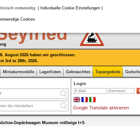
EUROTRAIN-Exklusivmodell
chnisch notwendig
.
( Individuelle Cookie Einstellungen )
'>
notwendige Cookies
rung
 28. August 2026 haben wir geschlossen.
t 3rd to 28th, 2026.
Miniaturmodelle
Lagerlisten
Gebrauchtes
Topangebote
Gutsch
Login
Google Translate aktivieren
büchse-Gepäckwagen Museum rot/beige I+S