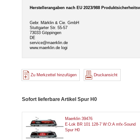
Herstellerangaben nach EU 2023/988 Produktsicherheits
Gebr. Märklin & Cie. GmbH
Stuttgarter Str. 55-57
73033 Göppingen
DE
service@maerklin.de
www.maerklin.de logi
Zu Merkzettel hinzufügen
Druckansicht
Sofort lieferbare Artikel Spur H0
Maerklin 39476
E-Lok BR 101 128-7 W:O:A mfx-Sound
Spur H0