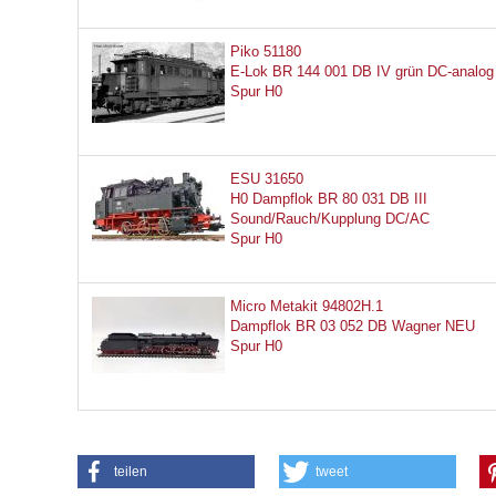
Piko 51180
E-Lok BR 144 001 DB IV grün DC-analog
Spur H0
ESU 31650
H0 Dampflok BR 80 031 DB III
Sound/Rauch/Kupplung DC/AC
Spur H0
Micro Metakit 94802H.1
Dampflok BR 03 052 DB Wagner NEU
Spur H0
teilen
tweet