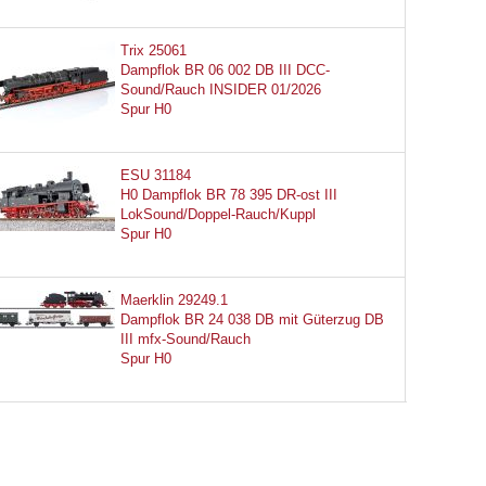
Trix 25061
Dampflok BR 06 002 DB III DCC-
Sound/Rauch INSIDER 01/2026
Spur H0
ESU 31184
H0 Dampflok BR 78 395 DR-ost III
LokSound/Doppel-Rauch/Kuppl
Spur H0
Maerklin 29249.1
Dampflok BR 24 038 DB mit Güterzug DB
III mfx-Sound/Rauch
Spur H0