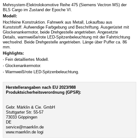
Mehrsystem-Elektrolokomotive Reihe 475 (Siemens Vectron MS) der
BLS Cargo im Zustand der Epoche VI.
Modell:
Hochfeine Konstruktion. Fahrwerk aus Metall, Lokaufbau aus
Kunststoff. Aufwendige Farbgebung und Beschriftung. Ausgerüstet mit
Glockenankermotor, beide Drehgestelle angetrieben. Angesetzte
Details, warmweiße/rote LED-Spitzenbeleuchtung mit der Fahrtrichtung
wechselnd. Beide Drehgestelle angetrieben. Länge über Puffer ca. 86
mm.
Highlights:
- Fein detailliertes Modell.
- Glockenankermotor.
- Warmweiß/rote LED-Spitzenbeleuchtung.
Herstellerangaben nach EU 2023/988
Produktsicherheitsverordnung (GPSR):
Gebr. Märklin & Cie. GmbH
Stuttgarter Str. 55-57
73033 Göppingen
DE
service@maerklin.de
www.maerklin.de logi