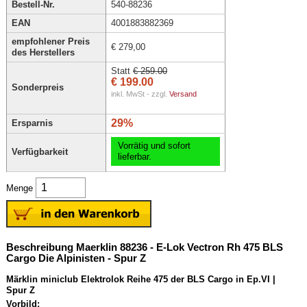
Bestell-Nr.
540-88236
EAN
4001883882369
empfohlener Preis
€ 279,00
des Herstellers
Statt
€ 259.00
€ 199.00
Sonderpreis
inkl. MwSt - zzgl.
Versand
29%
Ersparnis
Vorrätig und sofort
Verfügbarkeit
lieferbar.
Menge
Beschreibung Maerklin 88236 - E-Lok Vectron Rh 475 BLS
Cargo Die Alpinisten - Spur Z
Märklin miniclub Elektrolok Reihe 475 der BLS Cargo in Ep.VI |
Spur Z
Vorbild: