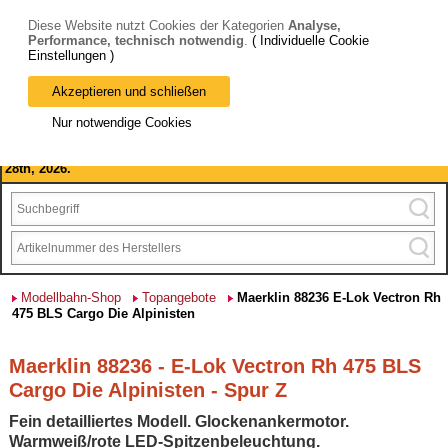
Diese Website nutzt Cookies der Kategorien
Analyse,
Performance, technisch notwendig
.
( Individuelle Cookie
Einstellungen )
Akzeptieren und schließen
Bitte beachten Sie: wir machen Betriebsferien, vom 03. bis 28.
Nur notwendige Cookies
August 2026 haben wir geschlossen.
Please note: we are closed for company holidays from August 3rd to
28th, 2026.
Modellbahn-Shop
Topangebote
Maerklin 88236 E-Lok Vectron Rh
475 BLS Cargo Die Alpinisten
Maerklin 88236 - E-Lok Vectron Rh 475 BLS
Cargo Die Alpinisten - Spur Z
Fein detailliertes Modell. Glockenankermotor.
Warmweiß/rote LED-Spitzenbeleuchtung.