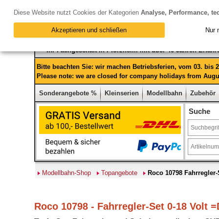
Diese Website nutzt Cookies der Kategorien
Analyse, Performance, te
Akzeptieren und schließen
Nur 
Ihr Fachgeschäft in Pforzheim mit über 40 Jahren Erfah
Bitte beachten Sie: wir machen Betriebsferien, vom 03. bis
Please note: we are closed for company holidays from Augus
Sonderangebote %
Kleinserien
Modellbahn
Zubehör
Suche
Modellbahn-Shop
Topangebote
Roco 10798 Fahrregler-S
Roco 10798 - Fahrregler-Set 0-18 Volt =