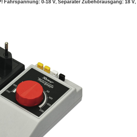
VP! Fahrspannung: 0-18 V, Separater Zubehörausgang: 18 V, 