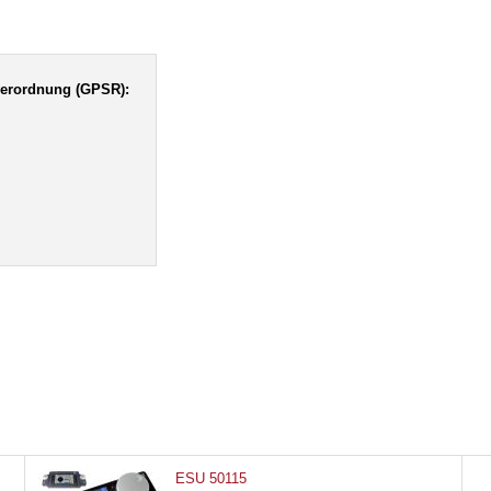
verordnung (GPSR):
ESU 50115