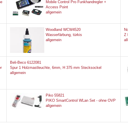
ne
Mobile Control Pro Funkhandregler +
Access Point
allgemein
Woodland WCW4520
No
Wasserfärbung, türkis
Z 
allgemein
al
Beli-Beco 6122081
er
Spur 1 Holzmastleuchte, 6mm, H 375 mm Stecksockel
allgemein
Piko 55821
PIKO SmartControl WLan Set - ohne OVP
allgemein