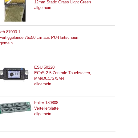
12mm Static Grass Light Green
allgemein
ch 87000.1
Fertiggelände 75x50 cm aus PU-Hartschaum
lgemein
ESU 50220
ECoS 2.5 Zentrale Touchsceen,
MM/DCC/SX/M4
allgemein
Faller 180808
Verteilerplatte
allgemein