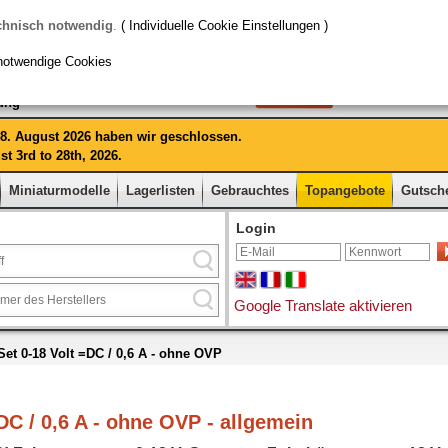
chnisch notwendig
.
( Individuelle Cookie Einstellungen )
notwendige Cookies
rung
 28. August 2026 haben wir geschlossen.
t 3rd to 28th, 2026.
Miniaturmodelle
Lagerlisten
Gebrauchtes
Topangebote
Gutsch
Login
Google Translate aktivieren
et 0-18 Volt =DC / 0,6 A - ohne OVP
DC / 0,6 A - ohne OVP - allgemein