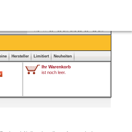
Ladengeschäft
|
Kontakt
|
Impressum
|
Startseite
eine
Hersteller
Limitiert
Neuheiten
Ihr Warenkorb
ist noch leer.