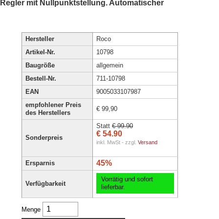
Regler mit Nullpunktstellung. Automatischer
Hersteller
Roco
Artikel-Nr.
10798
Baugröße
allgemein
Bestell-Nr.
711-10798
EAN
9005033107987
empfohlener Preis
€ 99,90
des Herstellers
Statt
€ 99.90
€ 54.90
Sonderpreis
inkl. MwSt - zzgl.
Versand
45%
Ersparnis
Vorrätig und sofort
Verfügbarkeit
lieferbar.
Menge