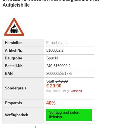
Aufgleishilfe
Hersteller
Fleischmann
Artikel-Nr.
5160002.2
Baugröße
Spur N
Bestell-Nr.
240-5160002.2
EAN
2000005351778
Statt
€ 49.90
€ 29.90
Sonderpreis
inkl. MwSt - zzgl.
Versand
40%
Ersparnis
Vorrätig und sofort
Verfügbarkeit
lieferbar.