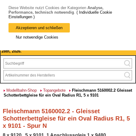
Diese Website nutzt Cookies der Kategorien
Analyse,
Performance, technisch notwendig
.
( Individuelle Cookie
Einstellungen )
Akzeptieren und schließen
Bitte beachten Sie: wir machen Betriebsferien, vom 03. bis 28.
Nur notwendige Cookies
August 2026 haben wir geschlossen.
Please note: we are closed for company holidays from August 3rd to
28th, 2026.
Modellbahn-Shop
Topangebote
Fleischmann 5160002.2 Gleisset
Schotterbettgleise für ein Oval Radius R1, 5 x 9101
Fleischmann 5160002.2 - Gleisset
Schotterbettgleise für ein Oval Radius R1, 5
x 9101 - Spur N
8 x 9120 , 5 x 9101, 1 Anschlussgleis 1 x 9480