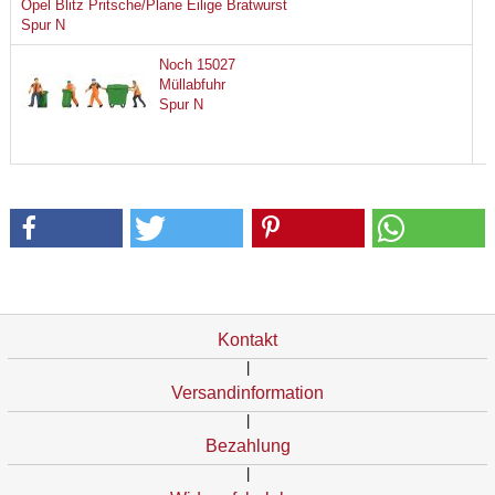
Opel Blitz Pritsche/Plane Eilige Bratwurst
Spur N
Noch 15027
Müllabfuhr
Spur N
Kontakt
|
Versandinformation
|
Bezahlung
|