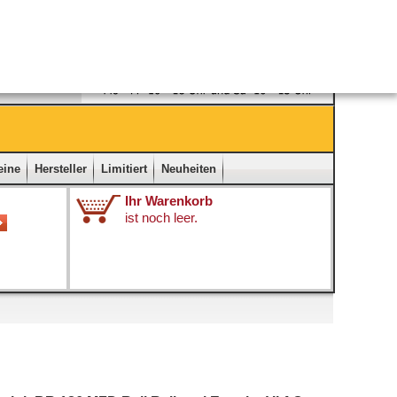
Ladengeschäft
|
Kontakt
|
Impressum
|
Startseite
eine
Hersteller
Limitiert
Neuheiten
Ihr Warenkorb
ist noch leer.