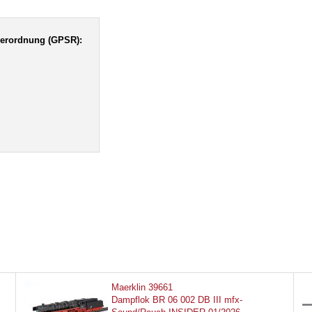
verordnung (GPSR):
Maerklin 39661
Dampflok BR 06 002 DB III mfx-