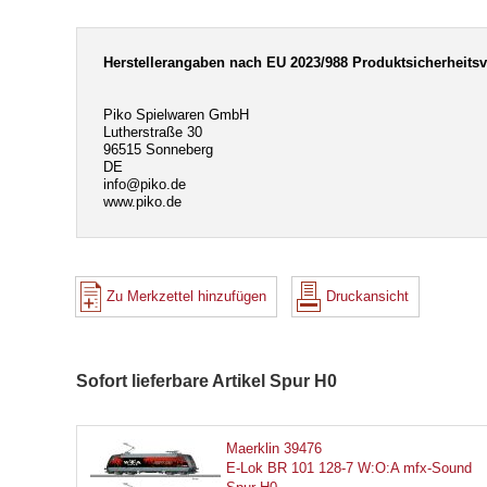
Herstellerangaben nach EU 2023/988 Produktsicherheits
Piko Spielwaren GmbH
Lutherstraße 30
96515 Sonneberg
DE
info@piko.de
www.piko.de
Zu Merkzettel hinzufügen
Druckansicht
Sofort lieferbare Artikel Spur H0
Maerklin 39476
E-Lok BR 101 128-7 W:O:A mfx-Sound