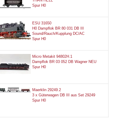
THAN HELL
Spur H0
ESU 31650
H0 Dampflok BR 80 031 DB III
Sound/Rauch/Kupplung DC/AC
Spur H0
Micro Metakit 94802H.1
Dampflok BR 03 052 DB Wagner NEU
Spur H0
Maerklin 29249.2
3 x Güterwagen DB III aus Set 29249
Spur H0