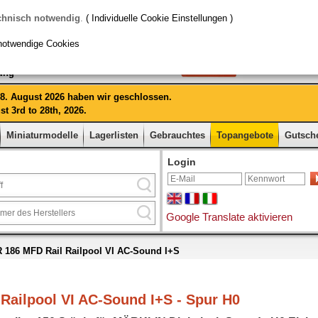
chnisch notwendig
.
( Individuelle Cookie Einstellungen )
notwendige Cookies
rung
 28. August 2026 haben wir geschlossen.
t 3rd to 28th, 2026.
Miniaturmodelle
Lagerlisten
Gebrauchtes
Topangebote
Gutsch
Login
Google Translate aktivieren
R 186 MFD Rail Railpool VI AC-Sound I+S
Railpool VI AC-Sound I+S - Spur H0