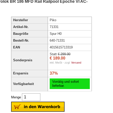
trolok BR 186 MFD Rail Railpool Epoche VI AC-
Hersteller
Piko
Artikel-Nr.
71331
Baugröße
Spur H0
Bestell-Nr.
640-71331
EAN
4015615713319
Statt
€ 299.00
€ 189.00
Sonderpreis
inkl. MwSt - zzgl.
Versand
37%
Ersparnis
Vorrätig und sofort
Verfügbarkeit
lieferbar.
Menge