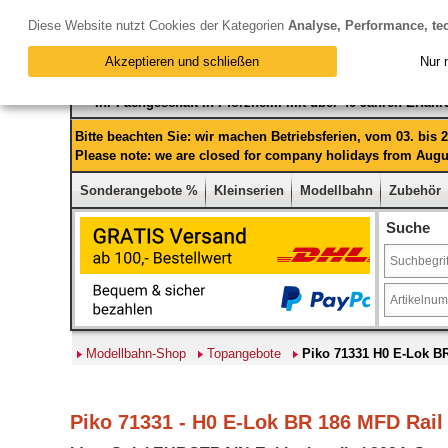
Diese Website nutzt Cookies der Kategorien
Analyse, Performance, te
Akzeptieren und schließen
Nur 
Ihr Fachgeschäft in Pforzheim mit über 40 Jahren Erfah
Bitte beachten Sie: wir machen Betriebsferien, vom 03. bis
Please note: we are closed for company holidays from Augus
Sonderangebote %
Kleinserien
Modellbahn
Zubehör
Suche
Modellbahn-Shop
Topangebote
Piko 71331 H0 E-Lok B
Piko 71331 - H0 E-Lok BR 186 MFD Rail 