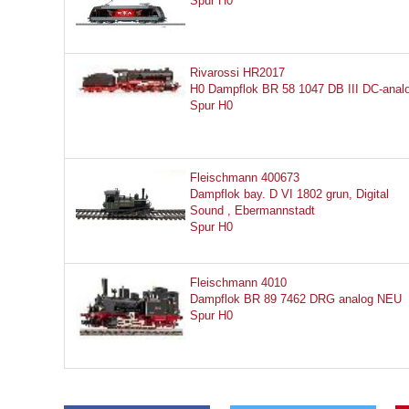
Spur H0
Rivarossi HR2017
H0 Dampflok BR 58 1047 DB III DC-anal
Spur H0
Fleischmann 400673
Dampflok bay. D VI 1802 grun, Digital
Sound , Ebermannstadt
Spur H0
Fleischmann 4010
Dampflok BR 89 7462 DRG analog NEU
Spur H0