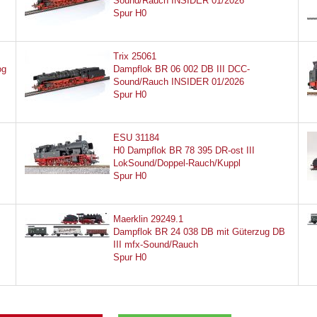
Sound/Rauch INSIDER 01/2026
Spur H0
Trix 25061
og
Dampflok BR 06 002 DB III DCC-
Sound/Rauch INSIDER 01/2026
Spur H0
ESU 31184
H0 Dampflok BR 78 395 DR-ost III
LokSound/Doppel-Rauch/Kuppl
Spur H0
Maerklin 29249.1
Dampflok BR 24 038 DB mit Güterzug DB
III mfx-Sound/Rauch
Spur H0