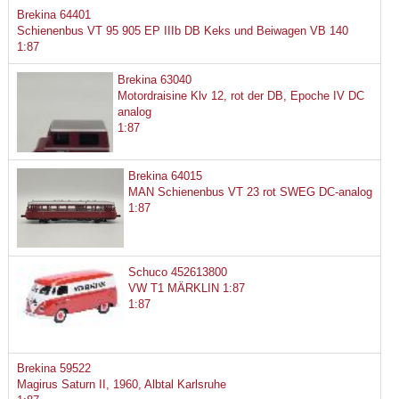
Brekina 64401
Schienenbus VT 95 905 EP IIIb DB Keks und Beiwagen VB 140
1:87
Brekina 63040
Motordraisine Klv 12, rot der DB, Epoche IV DC
analog
1:87
Brekina 64015
MAN Schienenbus VT 23 rot SWEG DC-analog
1:87
Schuco 452613800
VW T1 MÄRKLIN 1:87
1:87
Brekina 59522
Magirus Saturn II, 1960, Albtal Karlsruhe