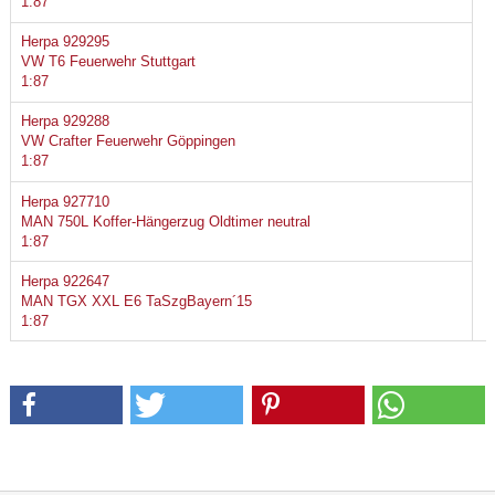
1:87
Herpa 929295
VW T6 Feuerwehr Stuttgart
1:87
Herpa 929288
VW Crafter Feuerwehr Göppingen
1:87
Herpa 927710
MAN 750L Koffer-Hängerzug Oldtimer neutral
1:87
Herpa 922647
MAN TGX XXL E6 TaSzgBayern´15
1:87