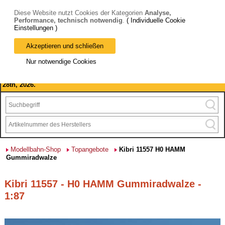
Diese Website nutzt Cookies der Kategorien
Analyse,
Performance, technisch notwendig
.
( Individuelle Cookie
Einstellungen )
Akzeptieren und schließen
Bitte beachten Sie: wir machen Betriebsferien, vom 03. bis 28.
Nur notwendige Cookies
August 2026 haben wir geschlossen.
Please note: we are closed for company holidays from August 3rd to
28th, 2026.
Modellbahn-Shop
Topangebote
Kibri 11557 H0 HAMM
Gummiradwalze
Kibri 11557 - H0 HAMM Gummiradwalze -
1:87