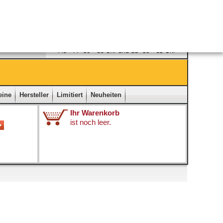
Ladengeschäft
|
Kontakt
|
Impressum
|
Startseite
eine
Hersteller
Limitiert
Neuheiten
Ihr Warenkorb
ist noch leer.