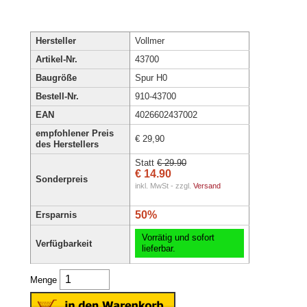
Hersteller
Vollmer
Artikel-Nr.
43700
Baugröße
Spur H0
Bestell-Nr.
910-43700
EAN
4026602437002
empfohlener Preis
€ 29,90
des Herstellers
Statt
€ 29.90
€ 14.90
Sonderpreis
inkl. MwSt - zzgl.
Versand
50%
Ersparnis
Vorrätig und sofort
Verfügbarkeit
lieferbar.
Menge