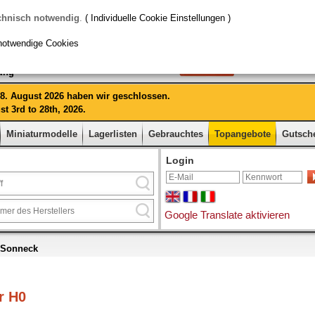
chnisch notwendig
.
( Individuelle Cookie Einstellungen )
notwendige Cookies
rung
 28. August 2026 haben wir geschlossen.
t 3rd to 28th, 2026.
Miniaturmodelle
Lagerlisten
Gebrauchtes
Topangebote
Gutsch
Login
Google Translate aktivieren
 Sonneck
r H0