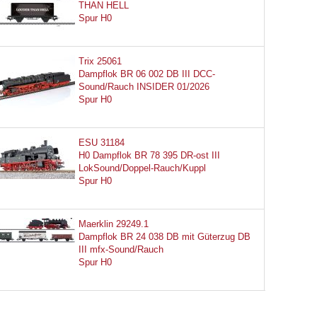
THAN HELL
Spur H0
Trix 25061
Dampflok BR 06 002 DB III DCC-
Sound/Rauch INSIDER 01/2026
Spur H0
ESU 31184
H0 Dampflok BR 78 395 DR-ost III
LokSound/Doppel-Rauch/Kuppl
Spur H0
Maerklin 29249.1
Dampflok BR 24 038 DB mit Güterzug DB
III mfx-Sound/Rauch
Spur H0