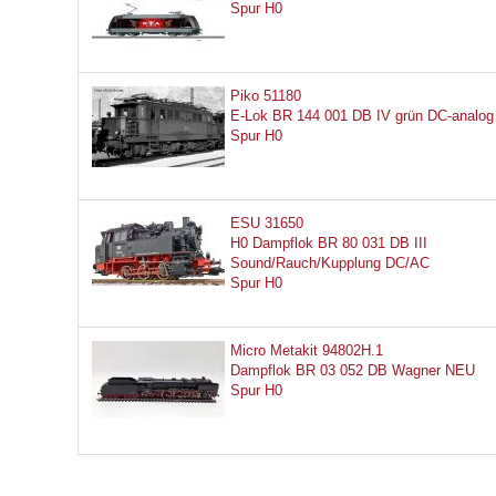
Spur H0
Piko 51180
E-Lok BR 144 001 DB IV grün DC-analog
Spur H0
ESU 31650
H0 Dampflok BR 80 031 DB III
Sound/Rauch/Kupplung DC/AC
Spur H0
Micro Metakit 94802H.1
Dampflok BR 03 052 DB Wagner NEU
Spur H0