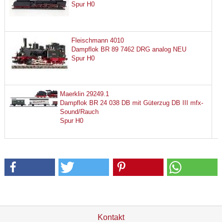
Spur H0
Fleischmann 4010
Dampflok BR 89 7462 DRG analog NEU
Spur H0
Maerklin 29249.1
Dampflok BR 24 038 DB mit Güterzug DB III mfx-
Sound/Rauch
Spur H0
Kontakt