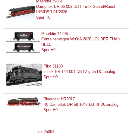
Maerklin 39661
Dampflok BR 06 002 DB III mfx-Sound/Rauch
INSIDER 01/2026
Spur H0
Maerklin 44296
Containerwagen W:O:A 2026 LOUDER THAN
HELL
Spur H0
Piko 51180
E-Lok BR 144 001 DB IV grün DC-analog
Spur H0
Rivarossi HR2017
H0 Dampflok BR 58 1047 DB III DC-analog
Spur H0
Trix 25061