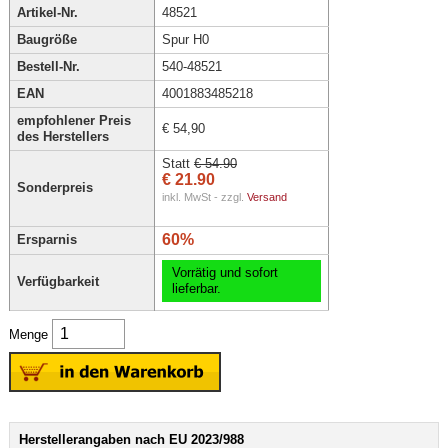
Artikel-Nr.
48521
Baugröße
Spur H0
Bestell-Nr.
540-48521
EAN
4001883485218
empfohlener Preis
€ 54,90
des Herstellers
Statt
€ 54.90
€ 21.90
Sonderpreis
inkl. MwSt - zzgl.
Versand
60%
Ersparnis
Vorrätig und sofort
Verfügbarkeit
lieferbar.
Menge
Herstellerangaben nach EU 2023/988