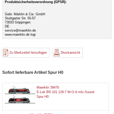
Produktsicherheitsverordnung (GPSR):
Gebr. Märklin & Cie. GmbH
Stuttgarter Str. 55-57
73033 Göppingen
DE
service@maerklin.de
www.maerklin.de logi
Zu Merkzettel hinzufügen
Druckansicht
Sofort lieferbare Artikel Spur H0
Maerklin 39476
E-Lok BR 101 128-7 W:O:A mfx-Sound
Spur H0