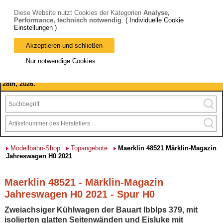
Diese Website nutzt Cookies der Kategorien
Analyse,
Performance, technisch notwendig
.
( Individuelle Cookie
Einstellungen )
Akzeptieren und schließen
Bitte beachten Sie: wir machen Betriebsferien, vom 03. bis 28.
Nur notwendige Cookies
August 2026 haben wir geschlossen.
Please note: we are closed for company holidays from August 3rd to
28th, 2026.
Modellbahn-Shop
Topangebote
Maerklin 48521 Märklin-Magazin
Jahreswagen H0 2021
Maerklin 48521 - Märklin-Magazin
Jahreswagen H0 2021 - Spur H0
Zweiachsiger Kühlwagen der Bauart Ibblps 379, mit
isolierten glatten Seitenwänden und Eisluke mit