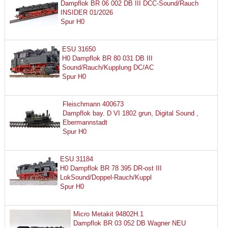
Dampflok BR 06 002 DB III DCC-Sound/Rauch
INSIDER 01/2026
Spur H0
ESU 31650
H0 Dampflok BR 80 031 DB III
Sound/Rauch/Kupplung DC/AC
Spur H0
Fleischmann 400673
Dampflok bay. D VI 1802 grun, Digital Sound ,
Ebermannstadt
Spur H0
ESU 31184
H0 Dampflok BR 78 395 DR-ost III
LokSound/Doppel-Rauch/Kuppl
Spur H0
Micro Metakit 94802H.1
Dampflok BR 03 052 DB Wagner NEU