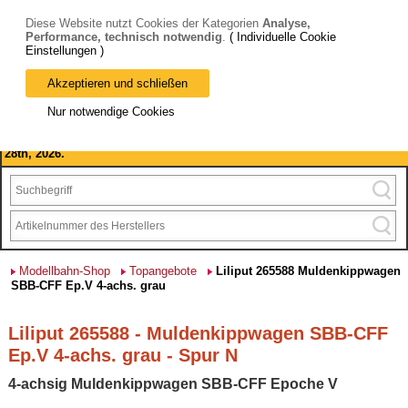
Diese Website nutzt Cookies der Kategorien
Analyse,
Performance, technisch notwendig
.
( Individuelle Cookie
Einstellungen )
Akzeptieren und schließen
Bitte beachten Sie: wir machen Betriebsferien, vom 03. bis 28.
Nur notwendige Cookies
August 2026 haben wir geschlossen.
Please note: we are closed for company holidays from August 3rd to
28th, 2026.
Modellbahn-Shop
Topangebote
Liliput 265588 Muldenkippwagen
SBB-CFF Ep.V 4-achs. grau
Liliput 265588 - Muldenkippwagen SBB-CFF
Ep.V 4-achs. grau - Spur N
4-achsig Muldenkippwagen SBB-CFF Epoche V