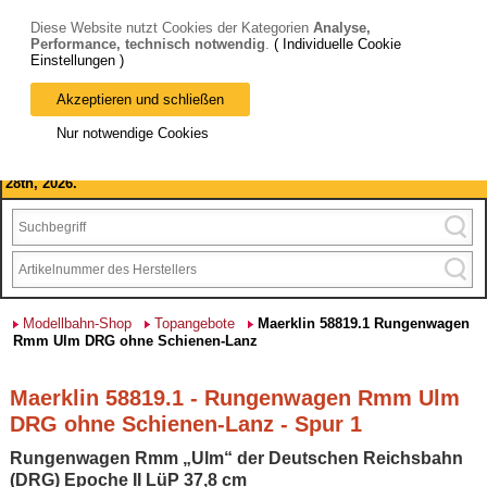
Diese Website nutzt Cookies der Kategorien
Analyse,
Performance, technisch notwendig
.
( Individuelle Cookie
Einstellungen )
Akzeptieren und schließen
Bitte beachten Sie: wir machen Betriebsferien, vom 03. bis 28.
Nur notwendige Cookies
August 2026 haben wir geschlossen.
Please note: we are closed for company holidays from August 3rd to
28th, 2026.
Modellbahn-Shop
Topangebote
Maerklin 58819.1 Rungenwagen
Rmm Ulm DRG ohne Schienen-Lanz
Maerklin 58819.1 - Rungenwagen Rmm Ulm
DRG ohne Schienen-Lanz - Spur 1
Rungenwagen Rmm „Ulm“ der Deutschen Reichsbahn
(DRG) Epoche II LüP 37,8 cm