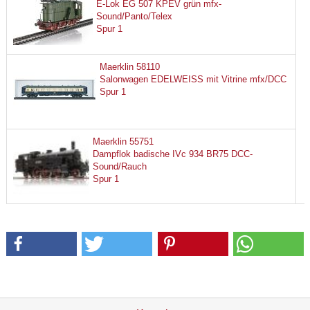
E-Lok EG 507 KPEV grün mfx-
Sound/Panto/Telex
Spur 1
Maerklin 58110
Salonwagen EDELWEISS mit Vitrine mfx/DCC
Spur 1
Maerklin 55751
Dampflok badische IVc 934 BR75 DCC-
Sound/Rauch
Spur 1