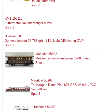
Rauchkammertür
Spur 1
KM1 190110
Lüftermotor Raucherzeuger 5 Volt
Spur 1
Huebner 2018
Donnerbüchsen 27 787 grün 1 Kl. Licht NEUwertig OVP
Spur 1
Maerklin 85802
Museums-Personenwagen 1988 braun
Spur 1
Maerklin 55267
Triebwagen Roter Pfeil 607 SBB IV mfx-/DCC-
Sound/Panto
Spur 1
Maerklin 55507