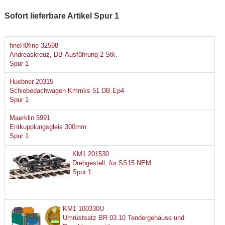
Sofort lieferbare Artikel Spur 1
fineH0fine 32598
Andreaskreuz, DB-Ausführung 2 Stk.
Spur 1
Huebner 20315
Schiebedachwagen Kmmks 51 DB Ep4
Spur 1
Maerklin 5991
Entkupplungsgleis 300mm
Spur 1
KM1 201530
Drehgestell, für SS15 NEM
Spur 1
KM1 100330U
Umrüstsatz BR 03.10 Tendergehäuse und