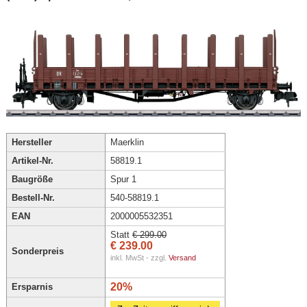
Hersteller
Maerklin
Artikel-Nr.
58819.1
Baugröße
Spur 1
Bestell-Nr.
540-58819.1
EAN
2000005532351
Statt
€ 299.00
€ 239.00
Sonderpreis
inkl. MwSt - zzgl.
Versand
20%
Ersparnis