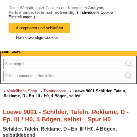
Diese Website nutzt Cookies der Kategorien
Analyse,
Performance, technisch notwendig
.
( Individuelle Cookie
Einstellungen )
Akzeptieren und schließen
Bitte beachten Sie: wir machen Betriebsferien, vom 03. bis 28.
Nur notwendige Cookies
August 2026 haben wir geschlossen.
Please note: we are closed for company holidays from August 3rd to
28th, 2026.
Modellbahn-Shop
Topangebote
Loewe 9001 Schilder, Tafeln,
Reklame, D - Ep. III / H0, 4 Bögen, selbst
Loewe 9001 - Schilder, Tafeln, Reklame, D -
Ep. III / H0, 4 Bögen, selbst - Spur H0
Schilder, Tafeln, Reklame, D - Ep. III / H0, 4 Bögen,
selbstklebend