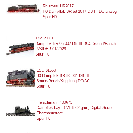
Rivarossi HR2017
H0 Dampflok BR 58 1047 DB III DC-analog
Spur H0
Trix 25061
Dampflok BR 06 002 DB III DCC-Sound/Rauch
INSIDER 01/2026
Spur H0
ESU 31650
H0 Dampflok BR 80 031 DB III
Sound/Rauch/Kupplung DC/AC
Spur H0
Fleischmann 400673
Dampflok bay. D VI 1802 grun, Digital Sound ,
Ebermannstadt
Spur H0