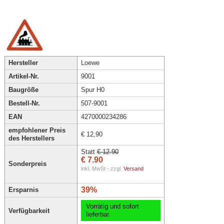
Hersteller
Loewe
Artikel-Nr.
9001
Baugröße
Spur H0
Bestell-Nr.
507-9001
EAN
4270000234286
empfohlener Preis
€ 12,90
des Herstellers
Statt
€ 12.90
€ 7.90
Sonderpreis
inkl. MwSt - zzgl.
Versand
39%
Ersparnis
Vorrätig und sofort
Verfügbarkeit
lieferbar.