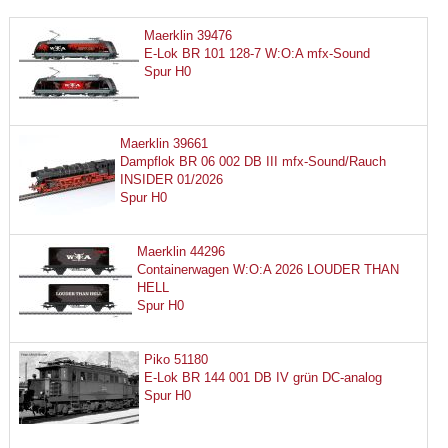
Maerklin 39476
E-Lok BR 101 128-7 W:O:A mfx-Sound
Spur H0
Maerklin 39661
Dampflok BR 06 002 DB III mfx-Sound/Rauch
INSIDER 01/2026
Spur H0
Maerklin 44296
Containerwagen W:O:A 2026 LOUDER THAN
HELL
Spur H0
Piko 51180
E-Lok BR 144 001 DB IV grün DC-analog
Spur H0