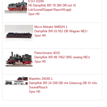
ESU 31184
H0 Dampflok BR 78 395 DR-ost III
LokSound/Doppel-Rauch/Kuppl
Spur H0
Micro Metakit 94802H.1
Dampflok BR 03 052 DB Wagner NEU
Spur H0
Fleischmann 4010
Dampflok BR 89 7462 DRG analog NEU
Spur H0
Maerklin 29249.1
Dampflok BR 24 038 DB mit Güterzug DB III mfx-
Sound/Rauch
Spur H0