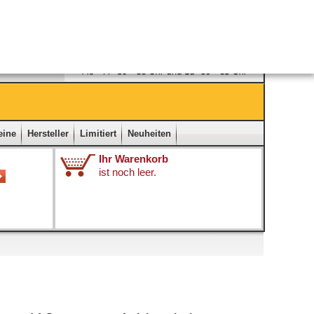
Ladengeschäft
|
Kontakt
|
Impressum
|
Startseite
eine
Hersteller
Limitiert
Neuheiten
Ihr Warenkorb
ist noch leer.