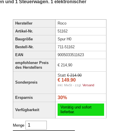
en und 1 Steuerwagen. 1 elektronischer
Hersteller
Roco
Artikel-Nr.
51162
Baugröße
Spur H0
Bestell-Nr.
711-51162
EAN
9005033511623
empfohlener Preis
€ 214,90
des Herstellers
Statt
€ 214.90
€ 149.90
Sonderpreis
inkl. MwSt - zzgl.
Versand
30%
Ersparnis
Vorrätig und sofort
Verfügbarkeit
lieferbar.
Menge