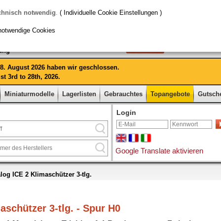
chnisch notwendig
.
( Individuelle Cookie Einstellungen )
notwendige Cookies
rung
 28. August 2026 haben wir geschlossen.
t 3rd to 28th, 2026.
Miniaturmodelle
Lagerlisten
Gebrauchtes
Topangebote
Gutsch
Login
Google Translate aktivieren
log ICE 2 Klimaschützer 3-tlg.
aschützer 3-tlg. - Spur H0