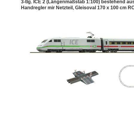
3-tlg. ICE 2 (Längenmaßstab 1:100) bestehend aus
Handregler mir Netzteil, Gleisoval 170 x 100 cm 