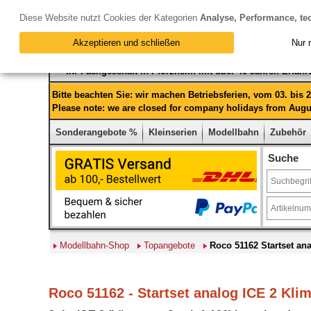
Diese Website nutzt Cookies der Kategorien
Analyse, Performance, te
Akzeptieren und schließen
Nur 
Ihr Fachgeschäft in Pforzheim mit über 40 Jahren Erfah
Bitte beachten Sie: wir machen Betriebsferien, vom 03. bis
Please note: we are closed for company holidays from Augus
Sonderangebote %
Kleinserien
Modellbahn
Zubehör
Suche
Modellbahn-Shop
Topangebote
Roco 51162 Startset ana
Roco 51162 - Startset analog ICE 2 Klim