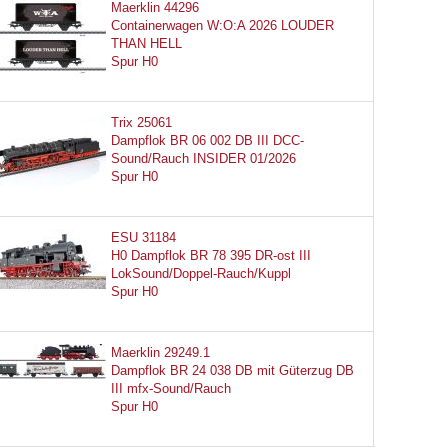
Maerklin 44296
Containerwagen W:O:A 2026 LOUDER
THAN HELL
Spur H0
Trix 25061
Dampflok BR 06 002 DB III DCC-
Sound/Rauch INSIDER 01/2026
Spur H0
ESU 31184
H0 Dampflok BR 78 395 DR-ost III
LokSound/Doppel-Rauch/Kuppl
Spur H0
Maerklin 29249.1
Dampflok BR 24 038 DB mit Güterzug DB
III mfx-Sound/Rauch
Spur H0