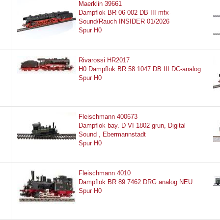
Maerklin 39661
Dampflok BR 06 002 DB III mfx-
Sound/Rauch INSIDER 01/2026
Spur H0
Rivarossi HR2017
H0 Dampflok BR 58 1047 DB III DC-analog
Spur H0
Fleischmann 400673
Dampflok bay. D VI 1802 grun, Digital
Sound , Ebermannstadt
Spur H0
Fleischmann 4010
Dampflok BR 89 7462 DRG analog NEU
Spur H0