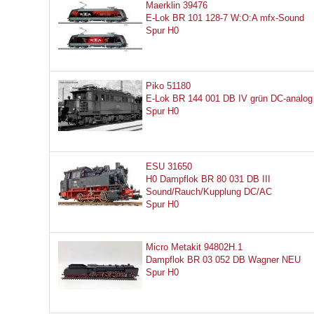
Maerklin 39476
E-Lok BR 101 128-7 W:O:A mfx-Sound
Spur H0
Piko 51180
E-Lok BR 144 001 DB IV grün DC-analog
Spur H0
ESU 31650
H0 Dampflok BR 80 031 DB III
Sound/Rauch/Kupplung DC/AC
Spur H0
Micro Metakit 94802H.1
Dampflok BR 03 052 DB Wagner NEU
Spur H0