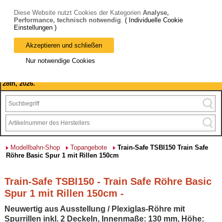
Diese Website nutzt Cookies der Kategorien
Analyse,
Performance, technisch notwendig
.
( Individuelle Cookie
Einstellungen )
Akzeptieren und schließen
Bitte beachten Sie: wir machen Betriebsferien, vom 03. bis 28.
Nur notwendige Cookies
August 2026 haben wir geschlossen.
Please note: we are closed for company holidays from August 3rd to
28th, 2026.
Modellbahn-Shop
Topangebote
Train-Safe TSBI150 Train Safe
Röhre Basic Spur 1 mit Rillen 150cm
Train-Safe TSBI150 - Train Safe Röhre Basic
Spur 1 mit Rillen 150cm -
Neuwertig aus Ausstellung / Plexiglas-Röhre mit
Spurrillen inkl. 2 Deckeln, Innenmaße: 130 mm, Höhe: