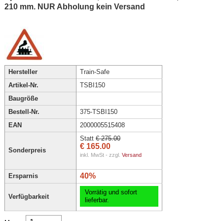
210 mm. NUR Abholung kein Versand
Hersteller
Train-Safe
Artikel-Nr.
TSBI150
Baugröße
Bestell-Nr.
375-TSBI150
EAN
2000005515408
Statt
€ 275.00
€ 165.00
Sonderpreis
inkl. MwSt - zzgl.
Versand
40%
Ersparnis
Vorrätig und sofort
Verfügbarkeit
lieferbar.