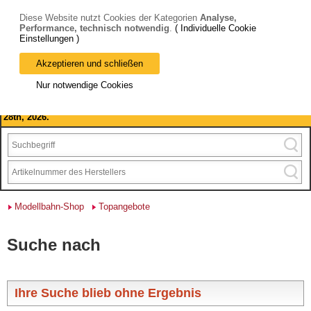
Diese Website nutzt Cookies der Kategorien
Analyse,
Performance, technisch notwendig
.
( Individuelle Cookie
Einstellungen )
Akzeptieren und schließen
Bitte beachten Sie: wir machen Betriebsferien, vom 03. bis 28.
Nur notwendige Cookies
August 2026 haben wir geschlossen.
Please note: we are closed for company holidays from August 3rd to
28th, 2026.
Modellbahn-Shop
Topangebote
Suche nach
Ihre Suche blieb ohne Ergebnis