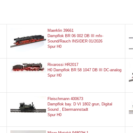
Maerklin 39661
Dampflok BR 06 002 DB III mfx-
Sound/Rauch INSIDER 01/2026
Spur H0
Rivarossi HR2017
H0 Dampflok BR 58 1047 DB III DC-analog
Spur H0
Fleischmann 400673
Dampflok bay. D VI 1802 grun, Digital
Sound , Ebermannstadt
Spur H0
Micro Metakit 94802H.1