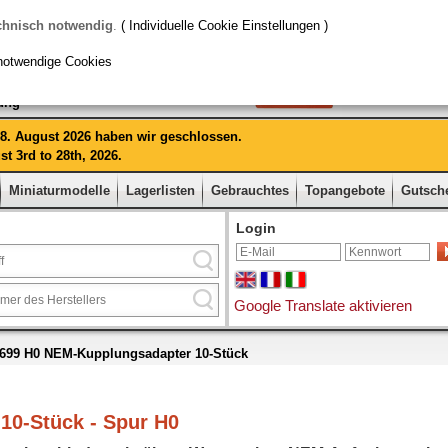
chnisch notwendig
.
( Individuelle Cookie Einstellungen )
notwendige Cookies
rung
 28. August 2026 haben wir geschlossen.
t 3rd to 28th, 2026.
Miniaturmodelle
Lagerlisten
Gebrauchtes
Topangebote
Gutsch
Login
Google Translate aktivieren
6699 H0 NEM-Kupplungsadapter 10-Stück
10-Stück - Spur H0