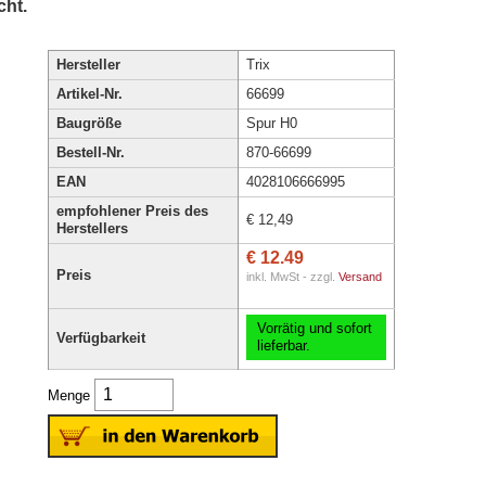
ht.
Hersteller
Trix
Artikel-Nr.
66699
Baugröße
Spur H0
Bestell-Nr.
870-66699
EAN
4028106666995
empfohlener Preis des
€ 12,49
Herstellers
€ 12.49
Preis
inkl. MwSt - zzgl.
Versand
Vorrätig und sofort
Verfügbarkeit
lieferbar.
Menge