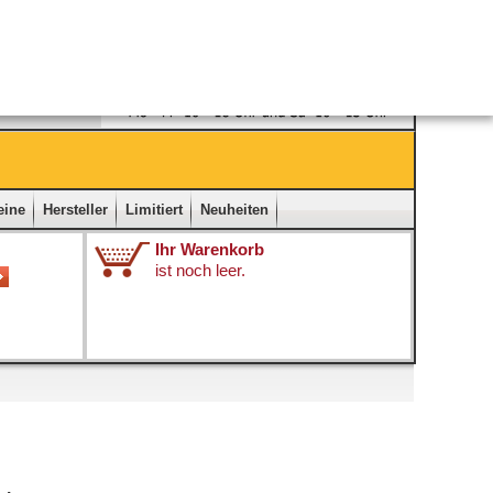
Ladengeschäft
|
Kontakt
|
Impressum
|
Startseite
eine
Hersteller
Limitiert
Neuheiten
Ihr Warenkorb
ist noch leer.