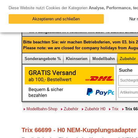
Diese Website nutzt Cookies der Kategorien
Analyse, Performance, te
Akzeptieren und schließen
Nur 
Ihr Fachgeschäft in Pforzheim mit über 40 Jahren Erfah
Bitte beachten Sie: wir machen Betriebsferien, vom 03. bis
Please note: we are closed for company holidays from Augus
Sonderangebote %
Kleinserien
Modellbahn
Zubehör
Suche
Modellbahn-Shop
Zubehör
Zubehör H0
Trix
Trix 6
Trix 66699 - H0 NEM-Kupplungsadapter 