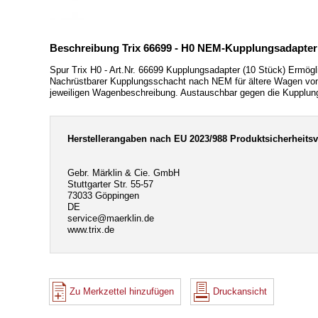
Beschreibung Trix 66699 - H0 NEM-Kupplungsadapter 
Spur Trix H0 - Art.Nr. 66699 Kupplungsadapter (10 Stück) Erm
Nachrüstbarer Kupplungsschacht nach NEM für ältere Wagen von 
jeweiligen Wagenbeschreibung. Austauschbar gegen die Kupplu
Herstellerangaben nach EU 2023/988 Produktsicherheits
Gebr. Märklin & Cie. GmbH
Stuttgarter Str. 55-57
73033 Göppingen
DE
service@maerklin.de
www.trix.de
Zu Merkzettel hinzufügen
Druckansicht