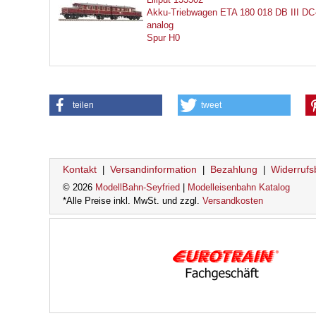
Akku-Triebwagen ETA 180 018 DB III DC
analog
Spur H0
teilen
tweet
Kontakt
Versandinformation
Bezahlung
Widerrufs
|
|
|
© 2026
ModellBahn-Seyfried
|
Modelleisenbahn Katalog
*Alle Preise inkl. MwSt. und zzgl.
Versandkosten