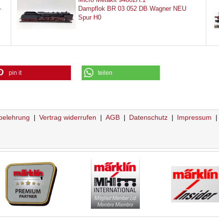
-
Dampflok BR 03 052 DB Wagner NEU
Spur H0
pin it
teilen
belehrung
Vertrag widerrufen
AGB
Datenschutz
Impressum
|
|
|
|
|