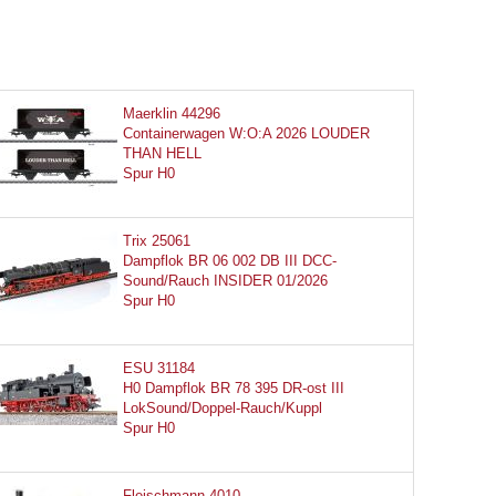
Maerklin 44296
Containerwagen W:O:A 2026 LOUDER
THAN HELL
Spur H0
Trix 25061
Dampflok BR 06 002 DB III DCC-
Sound/Rauch INSIDER 01/2026
Spur H0
ESU 31184
H0 Dampflok BR 78 395 DR-ost III
LokSound/Doppel-Rauch/Kuppl
Spur H0
Fleischmann 4010