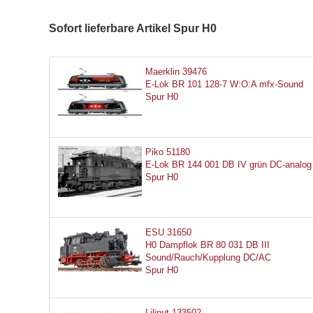
Sofort lieferbare Artikel Spur H0
Maerklin 39476
E-Lok BR 101 128-7 W:O:A mfx-Sound
Spur H0
Piko 51180
E-Lok BR 144 001 DB IV grün DC-analog
Spur H0
ESU 31650
H0 Dampflok BR 80 031 DB III
Sound/Rauch/Kupplung DC/AC
Spur H0
Liliput 133502