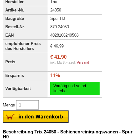
Hersteller
Trix
Artikel-Nr.
24050
Baugröße
Spur H0
Bestell-Nr.
870-24050
EAN
4028106240508
empfohlener Preis
€ 46,99
des Herstellers
€ 41.90
Preis
inkl. MwSt - zzgl.
Versand
11%
Ersparnis
Vorrätig und sofort
Verfügbarkeit
lieferbar.
Menge
Beschreibung Trix 24050 - Schienenreinigungswagen - Spur
H0