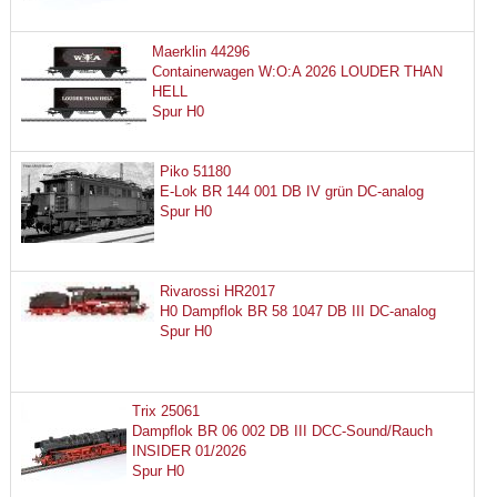
Maerklin 44296
Containerwagen W:O:A 2026 LOUDER THAN
HELL
Spur H0
Piko 51180
E-Lok BR 144 001 DB IV grün DC-analog
Spur H0
Rivarossi HR2017
H0 Dampflok BR 58 1047 DB III DC-analog
Spur H0
Trix 25061
Dampflok BR 06 002 DB III DCC-Sound/Rauch
INSIDER 01/2026
Spur H0