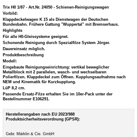
Trix H0 1/87 - Art.Nr. 24050 - Schienen-Reinigungswagen
Vorbild:
Klappdeckelwagen K 15 als Dienstwagen der Deutschen
Bundesbahn. Frühere Gattung "Wuppertal" mit Bremserhaus.
Highlights
Für alle H0-Gleissysteme geeignet.
Schonende Reinigung durch Spezialfilze System Jörger.
Dauereinsatz möglich.
Produktbeschreibung
Modell:
Eingebaute Reinigungseinrichtung: vertikal beweglicher
Metallblock mit 2 parallelen, wasch- und wechselbaren
Polierfilzen. Klappdeckel zum Öffnen. Kupplungsaufnahme nach
NEM und Kinematik für Kurzkupplung.
LüP 8,2 cm.
Passende Ersatz-Filze erhalten Sie im 10er-Pack unter der
Bestellnummer E106291.
Herstellerangaben nach EU 2023/988
Produktsicherheitsverordnung (GPSR):
Gebr. Märklin & Cie. GmbH