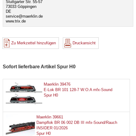
Stuttgarter Str. 55-57
73033 Göppingen
DE
service@maerklin.de
www.trix.de
Zu Merkzettel hinzufügen
Druckansicht
Sofort lieferbare Artikel Spur H0
Maerklin 39476
E-Lok BR 101 128-7 W:O:A mfx-Sound
Spur H0
Maerklin 39661
Dampflok BR 06 002 DB III mfx-Sound/Rauch
INSIDER 01/2026
Spur H0