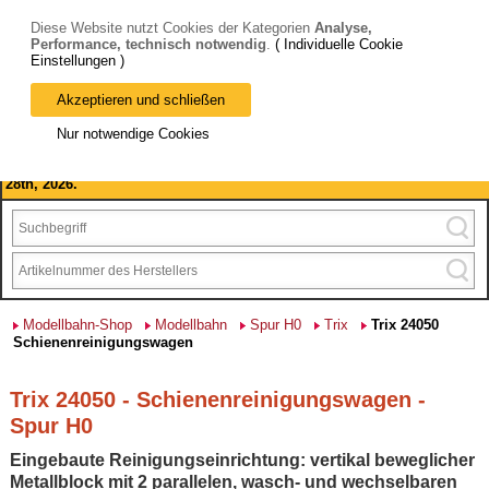
Diese Website nutzt Cookies der Kategorien
Analyse,
Performance, technisch notwendig
.
( Individuelle Cookie
Einstellungen )
Akzeptieren und schließen
Bitte beachten Sie: wir machen Betriebsferien, vom 03. bis 28.
Nur notwendige Cookies
August 2026 haben wir geschlossen.
Please note: we are closed for company holidays from August 3rd to
28th, 2026.
Modellbahn-Shop
Modellbahn
Spur H0
Trix
Trix 24050
Schienenreinigungswagen
Trix 24050 - Schienenreinigungswagen -
Spur H0
Eingebaute Reinigungseinrichtung: vertikal beweglicher
Metallblock mit 2 parallelen, wasch- und wechselbaren