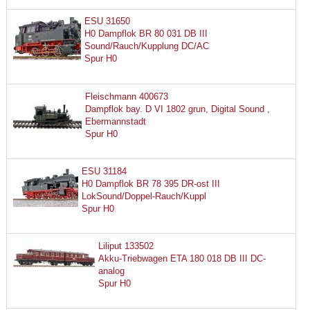
ESU 31650
H0 Dampflok BR 80 031 DB III
Sound/Rauch/Kupplung DC/AC
Spur H0
Fleischmann 400673
Dampflok bay. D VI 1802 grun, Digital Sound ,
Ebermannstadt
Spur H0
ESU 31184
H0 Dampflok BR 78 395 DR-ost III
LokSound/Doppel-Rauch/Kuppl
Spur H0
Liliput 133502
Akku-Triebwagen ETA 180 018 DB III DC-
analog
Spur H0