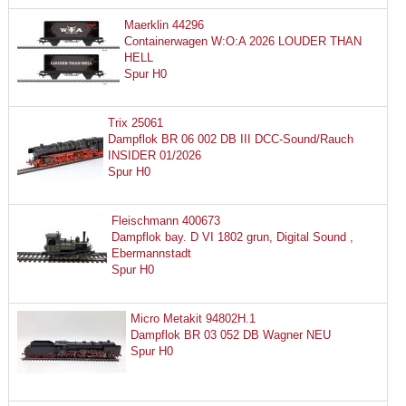
Maerklin 44296
Containerwagen W:O:A 2026 LOUDER THAN
HELL
Spur H0
Trix 25061
Dampflok BR 06 002 DB III DCC-Sound/Rauch
INSIDER 01/2026
Spur H0
Fleischmann 400673
Dampflok bay. D VI 1802 grun, Digital Sound ,
Ebermannstadt
Spur H0
Micro Metakit 94802H.1
Dampflok BR 03 052 DB Wagner NEU
Spur H0