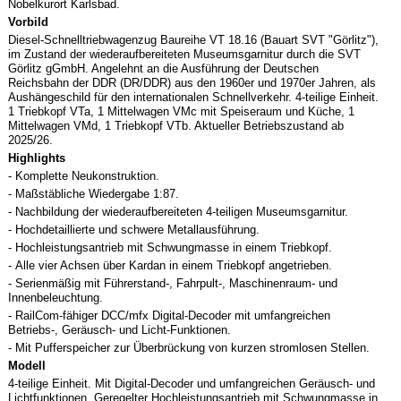
Nobelkurort Karlsbad.
Vorbild
Diesel-Schnelltriebwagenzug Baureihe VT 18.16 (Bauart SVT "Görlitz"),
im Zustand der wiederaufbereiteten Museumsgarnitur durch die SVT
Görlitz gGmbH. Angelehnt an die Ausführung der Deutschen
Reichsbahn der DDR (DR/DDR) aus den 1960er und 1970er Jahren, als
Aushängeschild für den internationalen Schnellverkehr. 4-teilige Einheit.
1 Triebkopf VTa, 1 Mittelwagen VMc mit Speiseraum und Küche, 1
Mittelwagen VMd, 1 Triebkopf VTb. Aktueller Betriebszustand ab
2025/26.
Highlights
- Komplette Neukonstruktion.
- Maßstäbliche Wiedergabe 1:87.
- Nachbildung der wiederaufbereiteten 4-teiligen Museumsgarnitur.
- Hochdetaillierte und schwere Metallausführung.
- Hochleistungsantrieb mit Schwungmasse in einem Triebkopf.
- Alle vier Achsen über Kardan in einem Triebkopf angetrieben.
- Serienmäßig mit Führerstand-, Fahrpult-, Maschinenraum- und
Innenbeleuchtung.
- RailCom-fähiger DCC/mfx Digital-Decoder mit umfangreichen
Betriebs-, Geräusch- und Licht-Funktionen.
- Mit Pufferspeicher zur Überbrückung von kurzen stromlosen Stellen.
Modell
4-teilige Einheit. Mit Digital-Decoder und umfangreichen Geräusch- und
Lichtfunktionen. Geregelter Hochleistungsantrieb mit Schwungmasse in