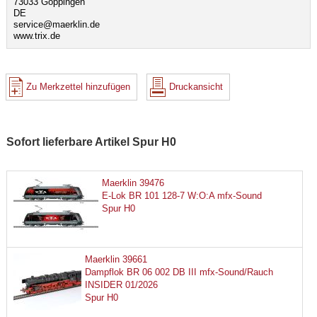
73033 Göppingen
DE
service@maerklin.de
www.trix.de
Zu Merkzettel hinzufügen
Druckansicht
Sofort lieferbare Artikel Spur H0
Maerklin 39476
E-Lok BR 101 128-7 W:O:A mfx-Sound
Spur H0
Maerklin 39661
Dampflok BR 06 002 DB III mfx-Sound/Rauch
INSIDER 01/2026
Spur H0