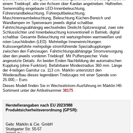
einem Triebkopf, alle vier Achsen über Kardan angetrieben. Haftreifen.
Serienmäßig eingebaute LED-Innenbeleuchtung,
Führerstandbeleuchtung, Führerpultbeleuchtung,
Maschinenraumbeleuchtung, Beleuchtung Küchen-Bereich und
Wandlampen im Speiseraum jeweils digital schaltbar.
Fahrtrichtungsabhängig wechselndes Dreilicht-Spitzensignal, zwei rote
Schlusslichter und Innenbeleuchtung konventionell in Betrieb, digital
schaltbar. Gesamte Beleuchtung mit wartungsfreien warmweißen und
roten Leuchtdioden (LED). Mehrteilige Inneneinrichtungen.
Kulissengeführte mehrpolige stromführende Spezialkupplungen
zwischen den Fahrzeugen. Fahrtrichtungsabhängige Stromversorgung
über den jeweils vorderen Triebkopf. Mit Pufferspeicher. Viele
angesetzte Details. An beiden Enden Nachbildung der automatischen
Kupplung (ohne Funktion). Befahrbarer Mindestradius 360 mm. Länge
der 4-teiligen Garnitur ca. 113 cm. Märklin unterstützt den
Wiederaufbau dieses legendären Triebzuges mit einer Spende von
25.000,-- Euro.
Dieses Modell finden Sie in Wechselstrom-Ausführung im Märklin H0-
Sortiment unter der Artikelnummer
38175
.
Herstellerangaben nach EU 2023/988
Produktsicherheitsverordnung (GPSR):
Gebr. Märklin & Cie. GmbH
Stuttgarter Str. 55-57