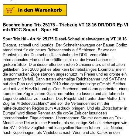
Beschreibung Trix 25175 - Triebzug VT 18.16 DR/DDR Ep VI
mfx/DCC Sound - Spur H0
Spur Trix H0 - Art.Nr. 25175 Diesel-Schnelltriebwagenzug VT 18.16
Elegant, schnell und luxuriös: Der Schnelltriebwagen der Bauart Görlitz
stand einst für ein neues Reiseerlebnis auf Schienen. Er war das
Prunkstück der Deutschen Reichsbahn der DDR, versprühte
internationales Flair und er erfüllte nicht nur die Eisenbahner mit
großem Stolz. Drei dieser elfenbein-roten Schienenstars sind erhalten
geblieben. Seit 2003 gibt es aber kein betriebsfähiges Exemplar mehr,
die schmucken Züge standen ungeschützt im Freien und es drohte ein
langsamer Verfall. Dann traten ehemalige Reichsbahner und SVT-Fans
auf den Plan und gründeten 2019 eine gemeinnützige gGmbH. Seither
wird mit viel Herzblut und großem Sachverstand daran gearbeitet, einen
kompletten Zug in altem Glanz erstrahlen zu lassen und als fahrende
Legende erlebbar zu machen. Das Projekt steht unter dem Motto „Ein
Zug für Mitteldeutschland“ und soll die Verbundenheit mit der
mitteldeutschen Region zum Ausdruck bringen. Und als „Botschafter in
Europa“ wird dieser Renner an die große Zeit der luxuriösen
internationalen Züge erinnern. Unternehmen Sie mit dem neuen Trix-
Modell eine Reise in eine Epoche, als schnittige Schnelltriebwagen wie
der SVT Görlitz Zugläufe mit klangvollen Namen fuhren – als Neptun
nach Kopenhagen, als Vindobona nach Wien und als Karlex in den