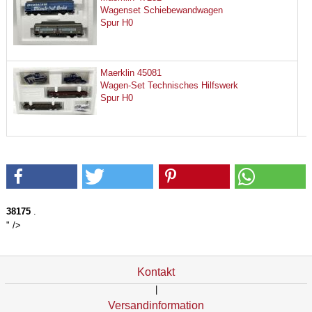
Wagenset Schiebewandwagen
Spur H0
Maerklin 45081
Wagen-Set Technisches Hilfswerk
Spur H0
38175
.
" />
Kontakt
|
Versandinformation