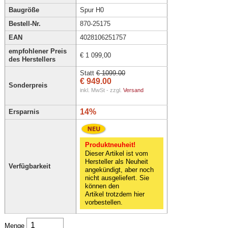
Baugröße
Spur H0
Bestell-Nr.
870-25175
EAN
4028106251757
empfohlener Preis
€ 1 099,00
des Herstellers
Statt
€ 1099.00
€ 949.00
Sonderpreis
inkl. MwSt - zzgl.
Versand
14%
Ersparnis
Produktneuheit!
Dieser Artikel ist vom
Hersteller als Neuheit
Verfügbarkeit
angekündigt, aber noch
nicht ausgeliefert. Sie
können den
Artikel trotzdem hier
vorbestellen.
Menge