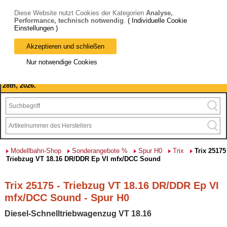
Diese Website nutzt Cookies der Kategorien
Analyse,
Performance, technisch notwendig
.
( Individuelle Cookie
Einstellungen )
Akzeptieren und schließen
Bitte beachten Sie: wir machen Betriebsferien, vom 03. bis 28.
Nur notwendige Cookies
August 2026 haben wir geschlossen.
Please note: we are closed for company holidays from August 3rd to
28th, 2026.
Modellbahn-Shop
Sonderangebote %
Spur H0
Trix
Trix 25175
Triebzug VT 18.16 DR/DDR Ep VI mfx/DCC Sound
Trix 25175 - Triebzug VT 18.16 DR/DDR Ep VI
mfx/DCC Sound - Spur H0
Diesel-Schnelltriebwagenzug VT 18.16