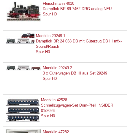
Fleischmann 4010
Dampflok BR 89 7462 DRG analog NEU
Spur H0
Maerklin 29249.1
Dampflok BR 24 038 DB mit Güterzug DB III mfx-
Sound/Rauch
Spur H0
Maerklin 29249.2
3 x Güterwagen DB III aus Set 29249
Spur H0
Maerklin 42528
Schnellzugwagen-Set Dom-Pfeil INSIDER
01/2026
Spur H0
Maerklin 47282