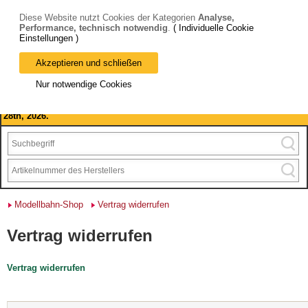
Diese Website nutzt Cookies der Kategorien
Analyse,
Performance, technisch notwendig
.
( Individuelle Cookie
Einstellungen )
Akzeptieren und schließen
Bitte beachten Sie: wir machen Betriebsferien, vom 03. bis 28.
Nur notwendige Cookies
August 2026 haben wir geschlossen.
Please note: we are closed for company holidays from August 3rd to
28th, 2026.
Modellbahn-Shop
Vertrag widerrufen
Vertrag widerrufen
Vertrag widerrufen