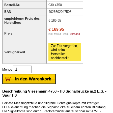
Bestell-Nr.
930-4750
EAN
4026602047508
empfohlener Preis des
€ 169,95
Herstellers
€ 169.95
Preis
inkl. MwSt - zzgl.
Versand
Zur Zeit vergriffen,
wird beim
Verfügbarkeit
Hersteller
nachbestellt.
Menge
Beschreibung Viessmann 4750 - H0 Signalbrücke m.2 E.S. -
Spur H0
Feinste Messingätzteile und filigrane Lichtsignalköpfe mit kräftiger
LED-Beleuchtung machen die Signalbrücke zu einem echten Blickfang.
Die Signalköpfe sind durch Steckverbinder austauschbar mit 4751 -