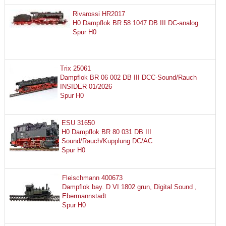
Rivarossi HR2017
H0 Dampflok BR 58 1047 DB III DC-analog
Spur H0
Trix 25061
Dampflok BR 06 002 DB III DCC-Sound/Rauch
INSIDER 01/2026
Spur H0
ESU 31650
H0 Dampflok BR 80 031 DB III
Sound/Rauch/Kupplung DC/AC
Spur H0
Fleischmann 400673
Dampflok bay. D VI 1802 grun, Digital Sound ,
Ebermannstadt
Spur H0