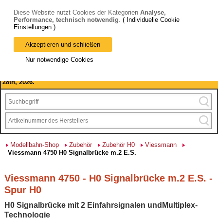
Diese Website nutzt Cookies der Kategorien
Analyse,
Performance, technisch notwendig
.
( Individuelle Cookie
Einstellungen )
Akzeptieren und schließen
Bitte beachten Sie: wir machen Betriebsferien, vom 03. bis 28.
Nur notwendige Cookies
August 2026 haben wir geschlossen.
Please note: we are closed for company holidays from August 3rd to
28th, 2026.
Modellbahn-Shop
Zubehör
Zubehör H0
Viessmann
Viessmann 4750 H0 Signalbrücke m.2 E.S.
Viessmann 4750 - H0 Signalbrücke m.2 E.S. -
Spur H0
H0 Signalbrücke mit 2 Einfahrsignalen undMultiplex-
Technologie