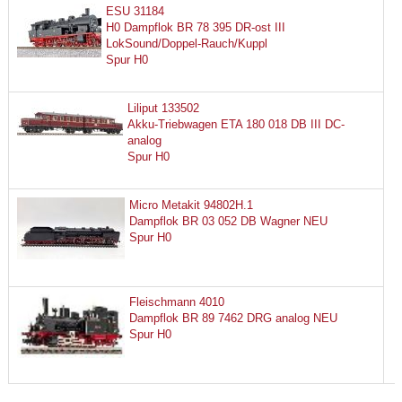
ESU 31184
H0 Dampflok BR 78 395 DR-ost III
LokSound/Doppel-Rauch/Kuppl
Spur H0
Liliput 133502
Akku-Triebwagen ETA 180 018 DB III DC-
analog
Spur H0
Micro Metakit 94802H.1
Dampflok BR 03 052 DB Wagner NEU
Spur H0
Fleischmann 4010
Dampflok BR 89 7462 DRG analog NEU
Spur H0