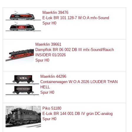
Maerklin 39476
E-Lok BR 101 128-7 W:O:A mfx-Sound
Spur H0
Maerklin 39661
Dampflok BR 06 002 DB III mfx-Sound/Rauch
INSIDER 01/2026
Spur H0
Maerklin 44296
Containerwagen W:O:A 2026 LOUDER THAN
HELL
Spur H0
Piko 51180
E-Lok BR 144 001 DB IV grün DC-analog
Spur H0