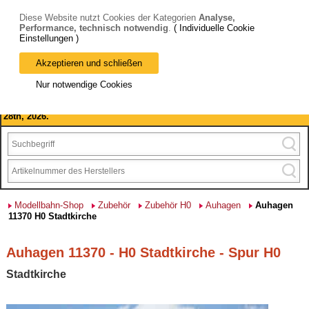
Diese Website nutzt Cookies der Kategorien
Analyse,
Performance, technisch notwendig
.
( Individuelle Cookie
Einstellungen )
Akzeptieren und schließen
Bitte beachten Sie: wir machen Betriebsferien, vom 03. bis 28.
Nur notwendige Cookies
August 2026 haben wir geschlossen.
Please note: we are closed for company holidays from August 3rd to
28th, 2026.
Modellbahn-Shop
Zubehör
Zubehör H0
Auhagen
Auhagen
11370 H0 Stadtkirche
Auhagen 11370 - H0 Stadtkirche - Spur H0
Stadtkirche