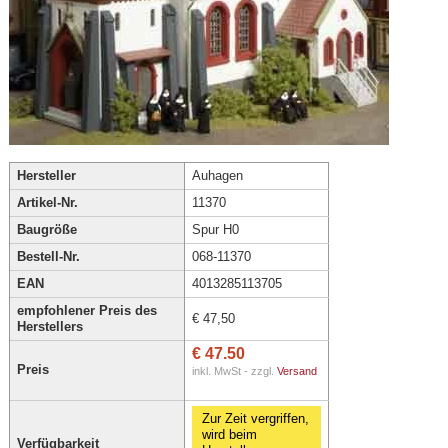
Hersteller
Auhagen
Artikel-Nr.
11370
Baugröße
Spur H0
Bestell-Nr.
068-11370
EAN
4013285113705
empfohlener Preis des
€ 47,50
Herstellers
€ 47.50
Preis
inkl. MwSt - zzgl.
Versand
Zur Zeit vergriffen,
wird beim
Verfügbarkeit