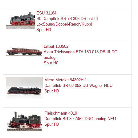
ESU 31184
H0 Dampflok BR 78 395 DR-ost III
LokSound/Doppel-Rauch/Kuppl
Spur H0
Liliput 133502
Akku-Triebwagen ETA 180 018 DB III DC-
analog
Spur H0
Micro Metakit 94802H.1
Dampflok BR 03 052 DB Wagner NEU
Spur H0
Fleischmann 4010
Dampflok BR 89 7462 DRG analog NEU
Spur H0