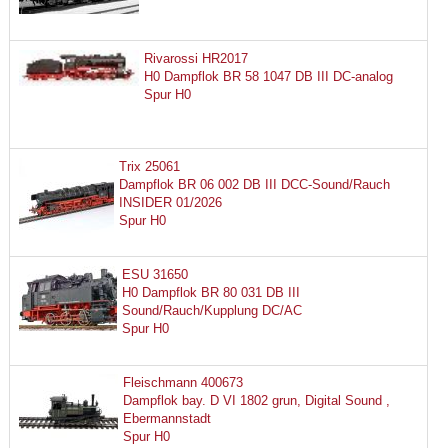
Rivarossi HR2017
H0 Dampflok BR 58 1047 DB III DC-analog
Spur H0
Trix 25061
Dampflok BR 06 002 DB III DCC-Sound/Rauch
INSIDER 01/2026
Spur H0
ESU 31650
H0 Dampflok BR 80 031 DB III
Sound/Rauch/Kupplung DC/AC
Spur H0
Fleischmann 400673
Dampflok bay. D VI 1802 grun, Digital Sound ,
Ebermannstadt
Spur H0