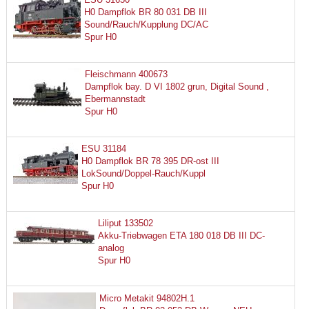
H0 Dampflok BR 80 031 DB III
Sound/Rauch/Kupplung DC/AC
Spur H0
Fleischmann 400673
Dampflok bay. D VI 1802 grun, Digital Sound ,
Ebermannstadt
Spur H0
ESU 31184
H0 Dampflok BR 78 395 DR-ost III
LokSound/Doppel-Rauch/Kuppl
Spur H0
Liliput 133502
Akku-Triebwagen ETA 180 018 DB III DC-
analog
Spur H0
Micro Metakit 94802H.1