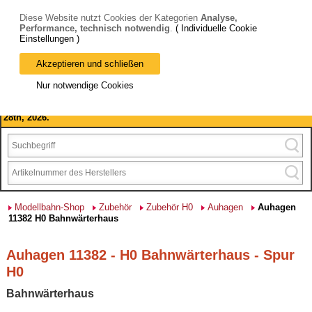
Diese Website nutzt Cookies der Kategorien
Analyse,
Performance, technisch notwendig
.
( Individuelle Cookie
Einstellungen )
Akzeptieren und schließen
Bitte beachten Sie: wir machen Betriebsferien, vom 03. bis 28.
Nur notwendige Cookies
August 2026 haben wir geschlossen.
Please note: we are closed for company holidays from August 3rd to
28th, 2026.
Modellbahn-Shop
Zubehör
Zubehör H0
Auhagen
Auhagen
11382 H0 Bahnwärterhaus
Auhagen 11382 - H0 Bahnwärterhaus - Spur
H0
Bahnwärterhaus