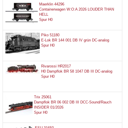
Maerklin 44296
Containerwagen W:O:A 2026 LOUDER THAN
HELL
Spur H0
Piko 51180
E-Lok BR 144 001 DB IV grün DC-analog
Spur H0
Rivarossi HR2017
H0 Dampflok BR 58 1047 DB III DC-analog
Spur H0
Trix 25061
Dampflok BR 06 002 DB III DCC-Sound/Rauch
INSIDER 01/2026
Spur H0
ESU 31650