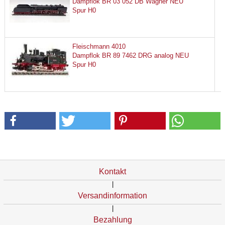
Dampflok BR 03 052 DB Wagner NEU
Spur H0
Fleischmann 4010
Dampflok BR 89 7462 DRG analog NEU
Spur H0
Kontakt
|
Versandinformation
|
Bezahlung