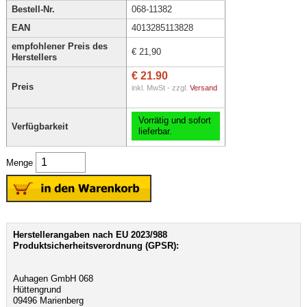
Bestell-Nr.
068-11382
EAN
4013285113828
empfohlener Preis des
€ 21,90
Herstellers
€ 21.90
Preis
inkl. MwSt - zzgl.
Versand
Vorrätig und sofort
Verfügbarkeit
lieferbar.
Menge
Herstellerangaben nach EU 2023/988
Produktsicherheitsverordnung (GPSR):
Auhagen GmbH 068
Hüttengrund
09496 Marienberg