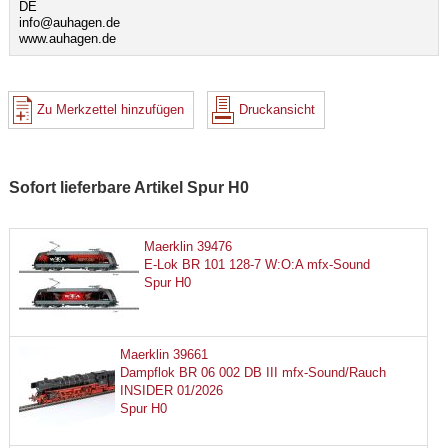
DE
info@auhagen.de
www.auhagen.de
Zu Merkzettel hinzufügen
Druckansicht
Sofort lieferbare Artikel Spur H0
Maerklin 39476
E-Lok BR 101 128-7 W:O:A mfx-Sound
Spur H0
Maerklin 39661
Dampflok BR 06 002 DB III mfx-Sound/Rauch
INSIDER 01/2026
Spur H0