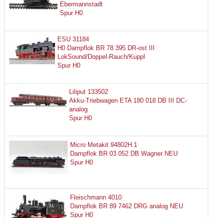
Ebermannstadt
Spur H0
ESU 31184
H0 Dampflok BR 78 395 DR-ost III
LokSound/Doppel-Rauch/Kuppl
Spur H0
Liliput 133502
Akku-Triebwagen ETA 180 018 DB III DC-
analog
Spur H0
Micro Metakit 94802H.1
Dampflok BR 03 052 DB Wagner NEU
Spur H0
Fleischmann 4010
Dampflok BR 89 7462 DRG analog NEU
Spur H0