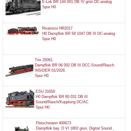
E-Lok BR 144 001 DB IV grün DC-analog
Spur H0
Rivarossi HR2017
H0 Dampflok BR 58 1047 DB III DC-analog
Spur H0
Trix 25061
Dampflok BR 06 002 DB III DCC-Sound/Rauch
INSIDER 01/2026
Spur H0
ESU 31650
H0 Dampflok BR 80 031 DB III
Sound/Rauch/Kupplung DC/AC
Spur H0
Fleischmann 400673
Dampflok bay. D VI 1802 grun, Digital Sound ,