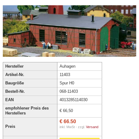
Hersteller
Auhagen
Artikel-Nr.
11403
Baugröße
Spur H0
Bestell-Nr.
068-11403
EAN
4013285114030
empfohlener Preis des
€ 66,50
Herstellers
€ 66.50
Preis
inkl. MwSt - zzgl.
Versand