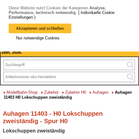
Diese Website nutzt Cookies der Kategorien
Analyse,
Performance, technisch notwendig
.
( Individuelle Cookie
Einstellungen )
Akzeptieren und schließen
Bitte beachten Sie: wir machen Betriebsferien, vom 03. bis 28.
Nur notwendige Cookies
August 2026 haben wir geschlossen.
Please note: we are closed for company holidays from August 3rd to
28th, 2026.
Modellbahn-Shop
Zubehör
Zubehör H0
Auhagen
Auhagen
11403 H0 Lokschuppen zweiständig
Auhagen 11403 - H0 Lokschuppen
zweiständig - Spur H0
Lokschuppen zweiständig