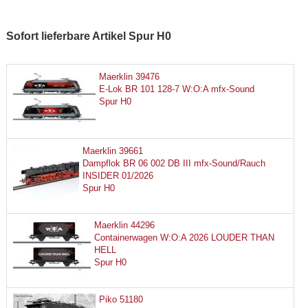
Sofort lieferbare Artikel Spur H0
Maerklin 39476
E-Lok BR 101 128-7 W:O:A mfx-Sound
Spur H0
Maerklin 39661
Dampflok BR 06 002 DB III mfx-Sound/Rauch
INSIDER 01/2026
Spur H0
Maerklin 44296
Containerwagen W:O:A 2026 LOUDER THAN
HELL
Spur H0
Piko 51180