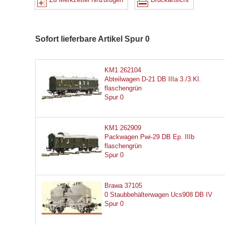
Sofort lieferbare Artikel Spur 0
KM1 262104
Abteilwagen D-21 DB IIIa 3./3.Kl.
flaschengrün
Spur 0
KM1 262909
Packwagen Pwi-29 DB Ep. IIIb
flaschengrün
Spur 0
Brawa 37105
0 Staubbehälterwagen Ucs908 DB IV
Spur 0