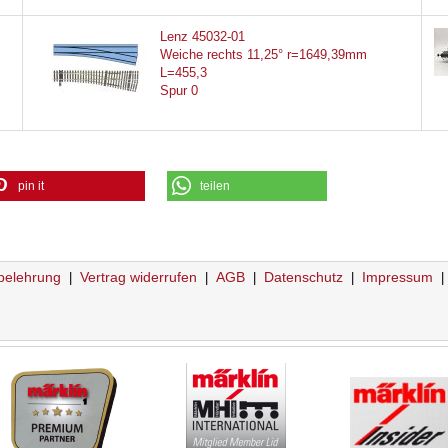
Lenz 45032-01
Weiche rechts 11,25° r=1649,39mm
L=455,3
Spur 0
pin it
teilen
belehrung
Vertrag widerrufen
AGB
Datenschutz
Impressum
|
|
|
|
|