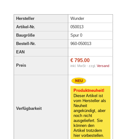
Hersteller
Wunder
Artikel-Nr.
050013
Baugröße
Spur 0
Bestell-Nr.
960-050013
EAN
€ 795.00
Preis
inkl. MwSt - zzgl.
Versand
Produktneuheit!
Dieser Artikel ist
vom Hersteller als
Neuheit
Verfügbarkeit
angekündigt, aber
noch nicht
ausgeliefert. Sie
können den
Artikel trotzdem
hier vorbestellen.