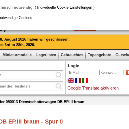
chnisch notwendig
.
( Individuelle Cookie Einstellungen )
notwendige Cookies
rung
 28. August 2026 haben wir geschlossen.
t 3rd to 28th, 2026.
Miniaturmodelle
Lagerlisten
Gebrauchtes
Topangebote
Gutsch
Login
Google Translate aktivieren
er 050013 Dienstschotterwagen DB EP.III braun
 EP.III braun - Spur 0