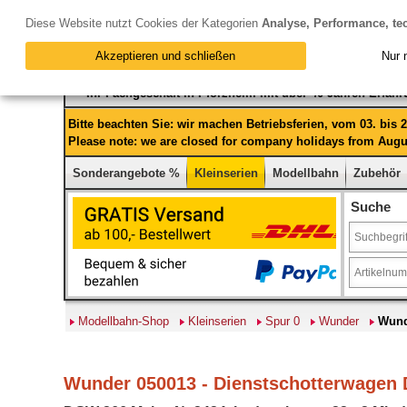
Diese Website nutzt Cookies der Kategorien
Analyse, Performance, te
Akzeptieren und schließen
Nur 
Ihr Fachgeschäft in Pforzheim mit über 40 Jahren Erfah
Bitte beachten Sie: wir machen Betriebsferien, vom 03. bis
Please note: we are closed for company holidays from Augus
Sonderangebote %
Kleinserien
Modellbahn
Zubehör
Suche
Modellbahn-Shop
Kleinserien
Spur 0
Wunder
Wund
Wunder 050013 - Dienstschotterwagen DB