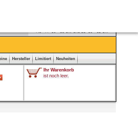
Ladengeschäft
|
Kontakt
|
Impressum
|
Startseite
eine
Hersteller
Limitiert
Neuheiten
Ihr Warenkorb
ist noch leer.