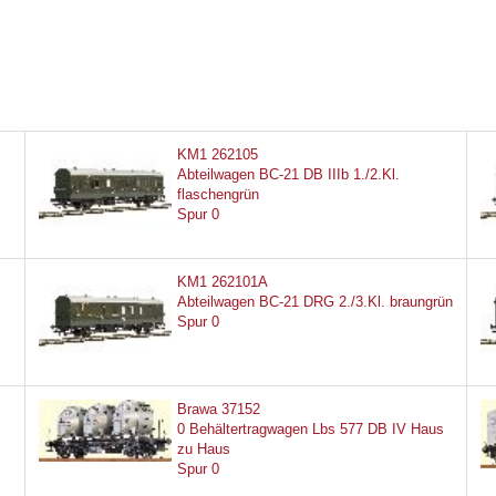
KM1 262105
Abteilwagen BC-21 DB IIIb 1./2.Kl.
flaschengrün
Spur 0
KM1 262101A
Abteilwagen BC-21 DRG 2./3.Kl. braungrün
Spur 0
Brawa 37152
0 Behältertragwagen Lbs 577 DB IV Haus
zu Haus
Spur 0