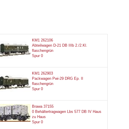
KM1 262106
Abteilwagen D-21 DB IIIb 2./2.Kl.
flaschengrün
Spur 0
KM1 262903
Packwagen Pwi-29 DRG Ep. II
flaschengrün
Spur 0
Brawa 37155
0 Behältertragwagen Lbs 577 DB IV Haus
zu Haus
Spur 0