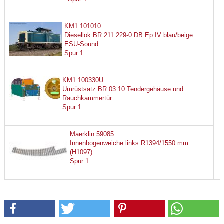
KM1 101010
Diesellok BR 211 229-0 DB Ep IV blau/beige
ESU-Sound
Spur 1
KM1 100330U
Umrüstsatz BR 03.10 Tendergehäuse und
Rauchkammertür
Spur 1
Maerklin 59085
Innenbogenweiche links R1394/1550 mm
(H1097)
Spur 1