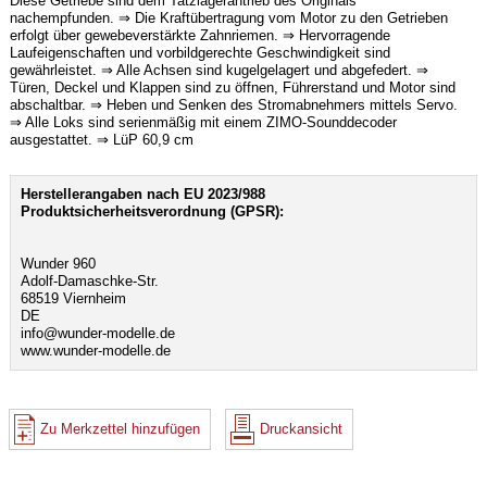
Diese Getriebe sind dem Tatzlagerantrieb des Originals
nachempfunden. ⇒ Die Kraftübertragung vom Motor zu den Getrieben
erfolgt über gewebeverstärkte Zahnriemen. ⇒ Hervorragende
Laufeigenschaften und vorbildgerechte Geschwindigkeit sind
gewährleistet. ⇒ Alle Achsen sind kugelgelagert und abgefedert. ⇒
Türen, Deckel und Klappen sind zu öffnen, Führerstand und Motor sind
abschaltbar. ⇒ Heben und Senken des Stromabnehmers mittels Servo.
⇒ Alle Loks sind serienmäßig mit einem ZIMO-Sounddecoder
ausgestattet. ⇒ LüP 60,9 cm
Herstellerangaben nach EU 2023/988
Produktsicherheitsverordnung (GPSR):
Wunder 960
Adolf-Damaschke-Str.
68519 Viernheim
DE
info@wunder-modelle.de
www.wunder-modelle.de
Zu Merkzettel hinzufügen
Druckansicht