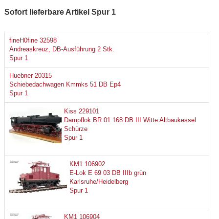
Sofort lieferbare Artikel Spur 1
fineH0fine 32598
Andreaskreuz, DB-Ausführung 2 Stk.
Spur 1
Huebner 20315
Schiebedachwagen Kmmks 51 DB Ep4
Spur 1
Kiss 229101
Dampflok BR 01 168 DB III Witte Altbaukessel
Schürze
Spur 1
KM1 106902
E-Lok E 69 03 DB IIIb grün
Karlsruhe/Heidelberg
Spur 1
KM1 106904