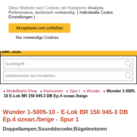
Diese Website nutzt Cookies der Kategorien
Analyse,
Performance, technisch notwendig
.
( Individuelle Cookie
Einstellungen )
Akzeptieren und schließen
Bitte beachten Sie: wir machen Betriebsferien, vom 03. bis 28.
Nur notwendige Cookies
August 2026 haben wir geschlossen.
Please note: we are closed for company holidays from August 3rd to
28th, 2026.
Modellbahn-Shop
Kleinserien
Spur I
Wunder
Wunder 1-5005-
10 E-Lok BR 150 045-3 DB Ep.4 ozean./beige
Wunder 1-5005-10 - E-Lok BR 150 045-3 DB
Ep.4 ozean./beige - Spur 1
Doppellampen,Sounddecoder,Bügelmotoren