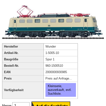
Hersteller
Wunder
Artikel-Nr.
1-5005-10
Baugröße
Spur 1
Bestell-Nr.
960-1500510
EAN
2000000930985
Preis
Preis auf Anfrage...
Kleinserie,
ausverkauft, evtl.
Verfügbarkeit
Suchliste.
Menge