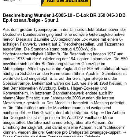
Beschreibung Wunder 1-5005-10 - E-Lok BR 150 045-3 DB
Ep.4 ozean./beige - Spur 1
Aus dem großen Typenprogramm der Einheits-Elektrolokomotiven der
Deutschen Bundesbahn ging auch eine schwere Güterzuglokomotive
hervor. Diese als Baureihe E50 bezeichnete Lok wurde mit einem 6-
achsigen Fahrwerk, verteilt auf 2 Triebdrehgestellen, und Tatzantrieb
ausgeführt. Die Stundenleistung betrug 4.500kW, die
Höchstgeschwindigkeit 100km/h. Die Beschaffung begann 1957 und
endete 1973 mit der Auslieferung der 194-zigsten Lokomotive. Die E50
bewährte sich bei der Beförderung schwerer Güterzüge im
Mittelgebirge. Allerdings sank die Zugkraft über 80km/h spürbar ab was
häufig zu Schäden an den Fahrmotoren führte. Auch im Schiebedienst
wurde die E50 eingesetzt, u. a. auf der Geislinger Steige und der
Spessartrampe. Beheimatet waren die 150, wie sie ab 1968 hießen, in
den Betriebswerken Würzburg, Bebra, Hagen-Eckesey und
Kornwestheim. In letzterem Bahnbetriebswerk endete auch ihr
planmäßiger Einsatz; zum Jahresende 2003 wurden die letzten
Maschinen z-gestellt. ⇒ Das Modell ist komplett in Messing gefertigt.
⇒ Die Führerstände und der Maschinenraum sind weitgehend
nachgebildet. ⇒ Das Gewicht der Lok beträgt ca. 6 kg. ⇒ Der Antrieb
der Drehgestelle ist mit je einem 16 Watt/12V Faulhaber-Motor
ausgestattet. Die Stromaufnahme erfolgt über alle Achsen. Zur
Erhöhung der Zugkraft, und damit einzelne Achsen nicht “schleudern”
können, werden die drei Getriebe pro Drehgestell zwangsgekuppelt. ⇒