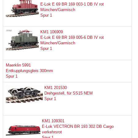
E-Lok E 69 BR 169 003-1 DB IV rot
München/Garmisch
Spur 1
KM1 106909
E-Lok E 69 BR 169 005-6 DB IV rot
München/Garmisch
Spur 1
Maerklin 5991
Entkupplungsgleis 300mm
Spur 1
KM1 201530
Drehgestell, für SS15 NEM
Spur 1
KM1 109301
E-Lok VECTRON BR 193 302 DB Cargo
verkehrsrot
Spur 1