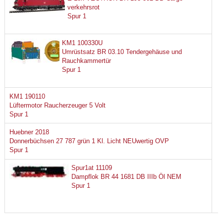
verkehrsrot
Spur 1
KM1 100330U
Umrüstsatz BR 03.10 Tendergehäuse und
Rauchkammertür
Spur 1
KM1 190110
Lüftermotor Raucherzeuger 5 Volt
Spur 1
Huebner 2018
Donnerbüchsen 27 787 grün 1 Kl. Licht NEUwertig OVP
Spur 1
Spur1at 11109
Dampflok BR 44 1681 DB IIIb Öl NEM
Spur 1