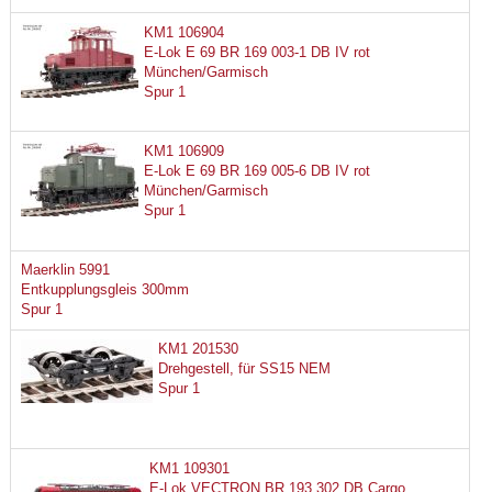
KM1 106904
E-Lok E 69 BR 169 003-1 DB IV rot
München/Garmisch
Spur 1
KM1 106909
E-Lok E 69 BR 169 005-6 DB IV rot
München/Garmisch
Spur 1
Maerklin 5991
Entkupplungsgleis 300mm
Spur 1
KM1 201530
Drehgestell, für SS15 NEM
Spur 1
KM1 109301
E-Lok VECTRON BR 193 302 DB Cargo