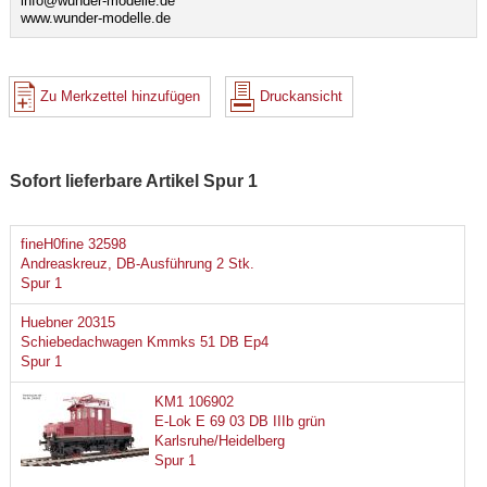
info@wunder-modelle.de
www.wunder-modelle.de
Zu Merkzettel hinzufügen
Druckansicht
Sofort lieferbare Artikel Spur 1
fineH0fine 32598
Andreaskreuz, DB-Ausführung 2 Stk.
Spur 1
Huebner 20315
Schiebedachwagen Kmmks 51 DB Ep4
Spur 1
KM1 106902
E-Lok E 69 03 DB IIIb grün
Karlsruhe/Heidelberg
Spur 1