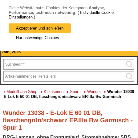
Diese Website nutzt Cookies der Kategorien
Analyse,
Performance, technisch notwendig
.
( Individuelle Cookie
Einstellungen )
Akzeptieren und schließen
Bitte beachten Sie: wir machen Betriebsferien, vom 03. bis 28.
Nur notwendige Cookies
August 2026 haben wir geschlossen.
Please note: we are closed for company holidays from August 3rd to
28th, 2026.
Modellbahn-Shop
Kleinserien
Spur I
Wunder
Wunder 13038
E-Lok E 60 01 DB, flaschengrün/schwarz EP.IIIa Bw Garmisch
Wunder 13038 - E-Lok E 60 01 DB,
flaschengrün/schwarz EP.IIIa Bw Garmisch -
Spur 1
DRG-Lampen, ohne Frontumlauf, Stromabnehmer SBS