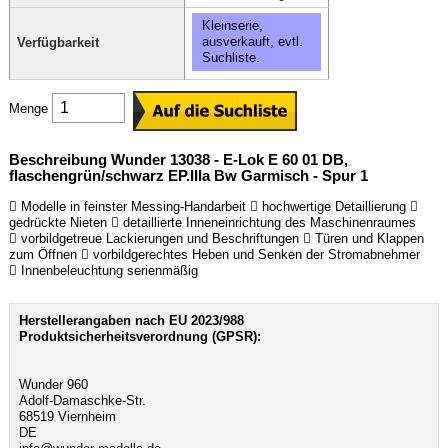
Kleinserie,
ausverkauft, evtl.
Verfügbarkeit
Suchliste.
Menge
Beschreibung Wunder 13038 - E-Lok E 60 01 DB,
flaschengrün/schwarz EP.IIIa Bw Garmisch - Spur 1
 Modelle in feinster Messing-Handarbeit  hochwertige Detaillierung 
gedrückte Nieten  detaillierte Inneneinrichtung des Maschinenraumes
 vorbildgetreue Lackierungen und Beschriftungen  Türen und Klappen
zum Öffnen  vorbildgerechtes Heben und Senken der Stromabnehmer
 Innenbeleuchtung serienmäßig
Herstellerangaben nach EU 2023/988
Produktsicherheitsverordnung (GPSR):
Wunder 960
Adolf-Damaschke-Str.
68519 Viernheim
DE