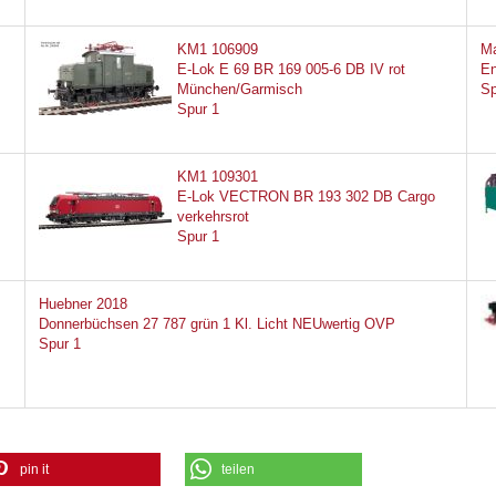
KM1 106909
Ma
E-Lok E 69 BR 169 005-6 DB IV rot
En
München/Garmisch
Sp
Spur 1
KM1 109301
E-Lok VECTRON BR 193 302 DB Cargo
verkehrsrot
Spur 1
Huebner 2018
Donnerbüchsen 27 787 grün 1 Kl. Licht NEUwertig OVP
Spur 1
pin it
teilen