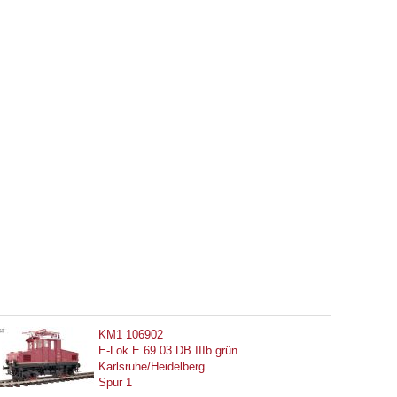
KM1 106902
E-Lok E 69 03 DB IIIb grün
Karlsruhe/Heidelberg
Spur 1