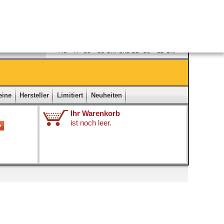
Ladengeschäft
|
Kontakt
|
Impressum
|
Startseite
eine
Hersteller
Limitiert
Neuheiten
Ihr Warenkorb
ist noch leer.