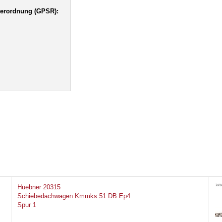
verordnung (GPSR):
Huebner 20315
Schiebedachwagen Kmmks 51 DB Ep4
Spur 1