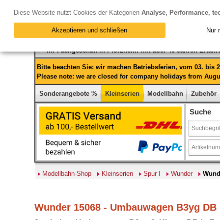
Diese Website nutzt Cookies der Kategorien
Analyse, Performance, te
Akzeptieren und schließen
Nur 
Ihr Fachgeschäft in Pforzheim mit über 40 Jahren Erfah
Bitte beachten Sie: wir machen Betriebsferien, vom 03. bis
Please note: we are closed for company holidays from Augus
Sonderangebote %
Kleinserien
Modellbahn
Zubehör
Suche
Modellbahn-Shop
Kleinserien
Spur I
Wunder
Wunde
Wunder 15068 - Umbauwagen B3yg DB Ep