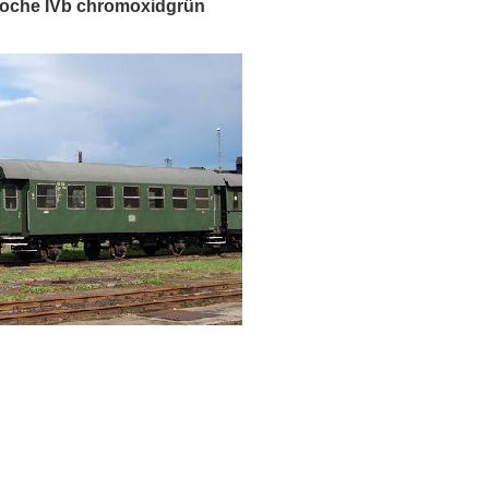
poche IVb chromoxidgrün