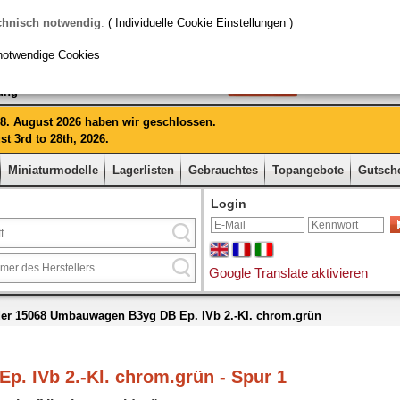
chnisch notwendig
.
( Individuelle Cookie Einstellungen )
notwendige Cookies
rung
 28. August 2026 haben wir geschlossen.
t 3rd to 28th, 2026.
Miniaturmodelle
Lagerlisten
Gebrauchtes
Topangebote
Gutsch
Login
Google Translate aktivieren
r 15068 Umbauwagen B3yg DB Ep. IVb 2.-Kl. chrom.grün
. IVb 2.-Kl. chrom.grün - Spur 1