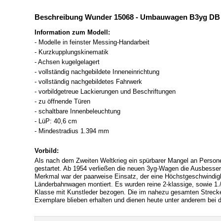
Beschreibung Wunder 15068 - Umbauwagen B3yg DB Ep
Information zum Modell:
- Modelle in feinster Messing-Handarbeit
- Kurzkupplungskinematik
- Achsen kugelgelagert
- vollständig nachgebildete Inneneinrichtung
- vollständig nachgebildetes Fahrwerk
- vorbildgetreue Lackierungen und Beschriftungen
- zu öffnende Türen
- schaltbare Innenbeleuchtung
- LüP: 40,6 cm
- Mindestradius 1.394 mm
Vorbild:
Als nach dem Zweiten Weltkrieg ein spürbarer Mangel an Perso
gestartet. Ab 1954 verließen die neuen 3yg-Wagen die Ausbesser
Merkmal war der paarweise Einsatz, der eine Höchstgeschwindigke
Länderbahnwagen montiert. Es wurden reine 2-klassige, sowie 1./
Klasse mit Kunstleder bezogen. Die im nahezu gesamten Streck
Exemplare blieben erhalten und dienen heute unter anderem be