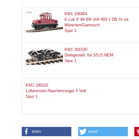
KM1 106904
E-Lok E 69 BR 169 003-1 DB IV rot
München/Garmisch
Spur 1
KM1 201530
Drehgestell, für SS15 NEM
Spur 1
KM1 190110
Lüftermotor Raucherzeuger 5 Volt
Spur 1
teilen
tweet