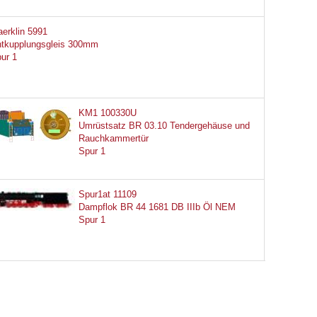
erklin 5991
tkupplungsgleis 300mm
ur 1
KM1 100330U
Umrüstsatz BR 03.10 Tendergehäuse und
Rauchkammertür
Spur 1
Spur1at 11109
Dampflok BR 44 1681 DB IIIb Öl NEM
Spur 1