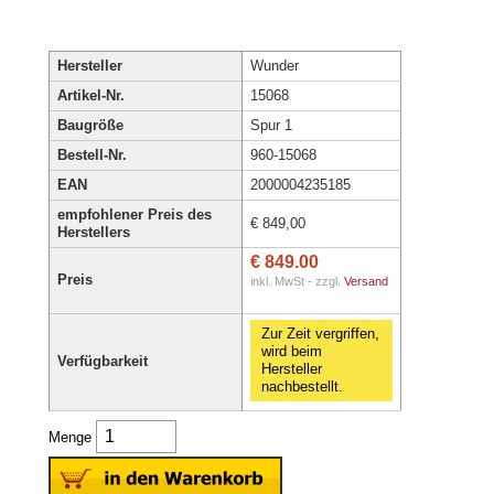
Hersteller
Wunder
Artikel-Nr.
15068
Baugröße
Spur 1
Bestell-Nr.
960-15068
EAN
2000004235185
empfohlener Preis des
€ 849,00
Herstellers
€ 849.00
Preis
inkl. MwSt - zzgl.
Versand
Zur Zeit vergriffen,
wird beim
Verfügbarkeit
Hersteller
nachbestellt.
Menge