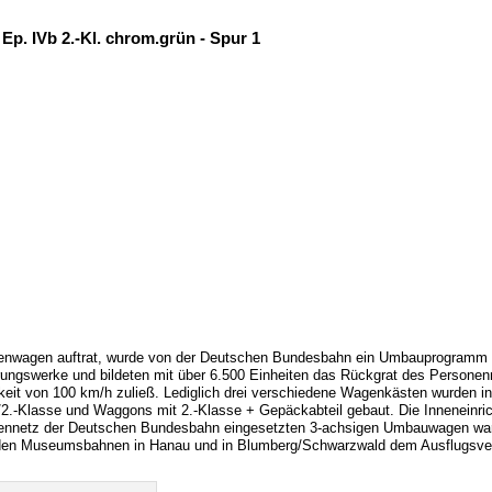
. IVb 2.-Kl. chrom.grün - Spur 1
nenwagen auftrat, wurde von der Deutschen Bundesbahn ein Umbauprogramm f
ungswerke und bildeten mit über 6.500 Einheiten das Rückgrat des Personen
it von 100 km/h zuließ. Lediglich drei verschiedene Wagenkästen wurden in ei
2.-Klasse und Waggons mit 2.-Klasse + Gepäckabteil gebaut. Die Inneneinrich
ennetz der Deutschen Bundesbahn eingesetzten 3-achsigen Umbauwagen waren
i den Museumsbahnen in Hanau und in Blumberg/Schwarzwald dem Ausflugsve