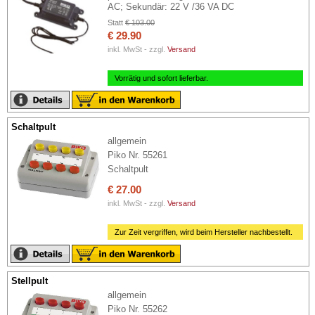
AC; Sekundär: 22 V /36 VA DC
Statt
€ 103.00
€ 29.90
inkl. MwSt - zzgl.
Versand
Vorrätig und sofort lieferbar.
Schaltpult
allgemein
Piko Nr. 55261
Schaltpult
€ 27.00
inkl. MwSt - zzgl.
Versand
Zur Zeit vergriffen, wird beim Hersteller nachbestellt.
Stellpult
allgemein
Piko Nr. 55262