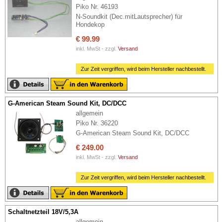
Piko Nr. 46193
N-Soundkit (Dec.mitLautsprecher) für
Hondekop
€ 99.99
inkl. MwSt - zzgl.
Versand
Zur Zeit vergriffen, wird beim Hersteller nachbestellt.
G-American Steam Sound Kit, DC/DCC
allgemein
Piko Nr. 36220
G-American Steam Sound Kit, DC/DCC
€ 249.00
inkl. MwSt - zzgl.
Versand
Zur Zeit vergriffen, wird beim Hersteller nachbestellt.
Schaltnetzteil 18V/5,3A
allgemein