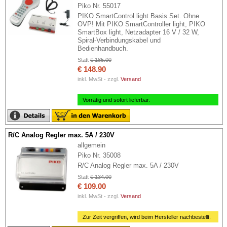
Piko Nr. 55017
PIKO SmartControl light Basis Set. Ohne
OVP! Mit PIKO SmartController light, PIKO
SmartBox light, Netzadapter 16 V / 32 W,
Spiral-Verbindungskabel und
Bedienhandbuch.
Statt
€ 185.00
€ 148.90
inkl. MwSt - zzgl.
Versand
Vorrätig und sofort lieferbar.
R/C Analog Regler max. 5A / 230V
allgemein
Piko Nr. 35008
R/C Analog Regler max. 5A / 230V
Statt
€ 134.00
€ 109.00
inkl. MwSt - zzgl.
Versand
Zur Zeit vergriffen, wird beim Hersteller nachbestellt.