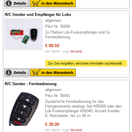
R/C Sender und Empfänger für Loks
allgemein
Piko Nr. 35040
1x Platine Lok-Funkempfänger und 1x
Fernbedienung
€ 88.50
inkl. MwSt - zzgl.
Versand
Zur Zeit vergriffen, wird beim Hersteller nachbestellt.
R/C Sender - Fernbedienung
allgemein
Piko Nr. 35041
Zusätzliche Fernbedienung für das
Ferngesteuerte analoge Set #35008 oder den
Lok-Funkempfänger #35040. Anzahl Kanäle:
8, Reichweite: bis zu 40 m
€ 38.00
inkl. MwSt - zzgl.
Versand