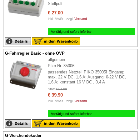
Stellpult
€ 27.00
inkl. MwSt - zzgl.
Versand
Vorrätig und sofort lieferbar.
G-Fahrregler Basic - ohne OVP
allgemein
Piko Nr. 35006
passendes Netzteil PIKO 35005! Eingang:
max. 22 V DC, 1,6 A; Ausgang: 0-22 V DC,
1,6 A; konstant 16 V DC , 0,4 A
Statt
€ 91.00
€ 39.90
inkl. MwSt - zzgl.
Versand
Vorrätig und sofort lieferbar.
G-Weichendekoder