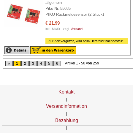
allgemein
Piko Nr. 55035
PIKO Rückmeldesensor (2 Stück)
€ 21.99
inkl. MwSt - zzgl.
Versand
Zur Zeit vergriffen, wird beim Hersteller nachbestellt.
Artikel 1 - 50 von 259
»
1
2
3
4
5
6
Kontakt
|
Versandinformation
|
Bezahlung
|