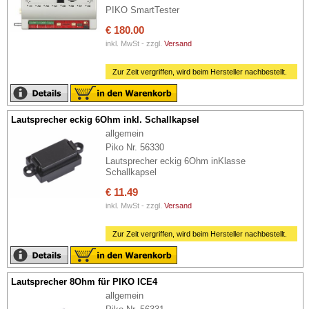
PIKO SmartTester
€ 180.00
inkl. MwSt - zzgl.
Versand
Zur Zeit vergriffen, wird beim Hersteller nachbestellt.
Lautsprecher eckig 6Ohm inkl. Schallkapsel
allgemein
Piko Nr. 56330
Lautsprecher eckig 6Ohm inKlasse
Schallkapsel
€ 11.49
inkl. MwSt - zzgl.
Versand
Zur Zeit vergriffen, wird beim Hersteller nachbestellt.
Lautsprecher 8Ohm für PIKO ICE4
allgemein