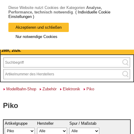
Diese Website nutzt Cookies der Kategorien
Analyse,
Performance, technisch notwendig
.
( Individuelle Cookie
Einstellungen )
Akzeptieren und schließen
Bitte beachten Sie: wir machen Betriebsferien, vom 03. bis 28.
Nur notwendige Cookies
August 2026 haben wir geschlossen.
Please note: we are closed for company holidays from August 3rd to
28th, 2026.
Modellbahn-Shop
Zubehör
Elektronik
Piko
Piko
Artikelgruppe
Hersteller
Spur / Maßstab