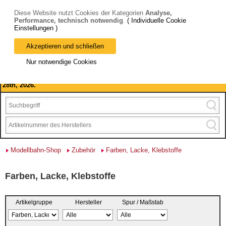
Diese Website nutzt Cookies der Kategorien
Analyse,
Performance, technisch notwendig
.
( Individuelle Cookie
Einstellungen )
Akzeptieren und schließen
Bitte beachten Sie: wir machen Betriebsferien, vom 03. bis 28.
Nur notwendige Cookies
August 2026 haben wir geschlossen.
Please note: we are closed for company holidays from August 3rd to
28th, 2026.
Modellbahn-Shop
Zubehör
Farben, Lacke, Klebstoffe
Farben, Lacke, Klebstoffe
Artikelgruppe
Hersteller
Spur / Maßstab