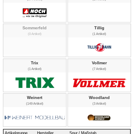
Sommerfeld
Tillig
(0 Artikel)
(1 Artikel)
Trix
Vollmer
(1 Artikel)
(7 Artikel)
Weinert
Woodland
(149 Artikel)
(3 Artikel)
Artikelgruppe
Hersteller
Spur / Maßstab