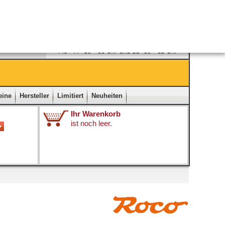
Ladengeschäft
|
Kontakt
|
Impressum
|
Startseite
eine
Hersteller
Limitiert
Neuheiten
Ihr Warenkorb
ist noch leer.