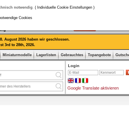
chnisch notwendig
.
( Individuelle Cookie Einstellungen )
notwendige Cookies
rung
 28. August 2026 haben wir geschlossen.
t 3rd to 28th, 2026.
Miniaturmodelle
Lagerlisten
Gebrauchtes
Topangebote
Gutsch
Login
Google Translate aktivieren