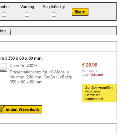
euheit
Vorrätig
Angekündigt
ise
roß 350 x 60 x 80 mm.
€ 28.90
Roco Nr. 40026
inkl. MwSt -
Präsentationsbox für H0-Modelle
zzgl.
Versand
bis max. 290 mm. Größe (LxBxH):
350 x 60 x 80 mm.
Zur Zeit vergriffen,
wird beim
Hersteller
nachbestellt.