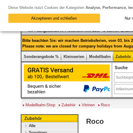
Diese Website nutzt Cookies der Kategorien
Analyse, Performance, te
Akzeptieren und schließen
Nur 
Ihr Fachgeschäft in Pforzheim mit über 40 Jahren Erfah
Bitte beachten Sie: wir machen Betriebsferien, vom 03. bis
Please note: we are closed for company holidays from Augus
Sonderangebote %
Kleinserien
Modellbahn
Zubehör
Suche
Modellbahn-Shop
Zubehör
Vitrinen
Roco
Zubehör
Roco
Alle
Sonstiges