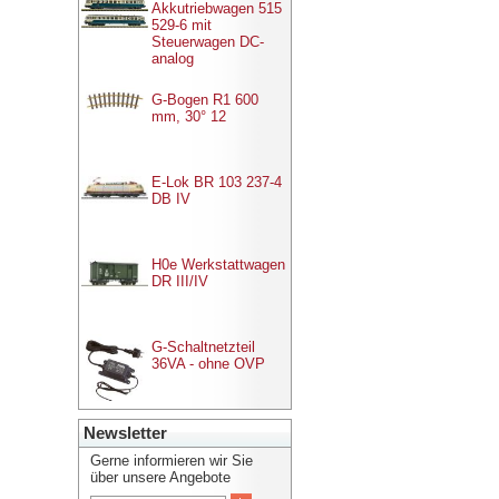
Akkutriebwagen 515
529-6 mit
Steuerwagen DC-
analog
G-Bogen R1 600
mm, 30° 12
E-Lok BR 103 237-4
DB IV
H0e Werkstattwagen
DR III/IV
G-Schaltnetzteil
36VA - ohne OVP
Newsletter
Gerne informieren wir Sie
über unsere Angebote