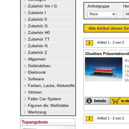
Zubehör IIm / G
Artikelgruppe
Her
Zubehör I
Zubehör 0
Zubehör G
Alle Artikel dieser G
Zubehör H0
Zubehör TT
Artikel 1 - 2 von 2
1
Zubehör N
Zubehör Z
Glasklare Präsentationsb
Allgemein
Ro
Geländebau
Fü
Lä
Elektronik
75
Software
Mo
Farben, Lacke, Klebstoffe
Vitrinen
Faller Car-System
Figuren div. Maßstäbe
Werkzeug
Artikel 1 - 2 von 2
1
Topangebote