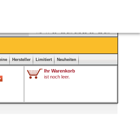
Ladengeschäft
|
Kontakt
|
Impressum
|
Startseite
eine
Hersteller
Limitiert
Neuheiten
Ihr Warenkorb
ist noch leer.