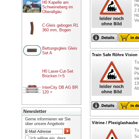
Ne
H0 Kapelle am
Pl
Schweineberg im
2 
Oberallgäu
Hö
Ve
C-Gleis gebogen R1
360 mm, Bogen
Bettungsgleis Gleis
Set A
Train Safe Röhre Vision
Tr
Ne
H0 Laser-Cut-Set
Pl
Brücken I+S
in
13
InterCity DB AG BR
Ab
120 +
Newsletter
Gerne informieren wir Sie
Vitrine / Plexiglashaube
über unsere Angebote
Tr
Sc
Ich willige ein, dass