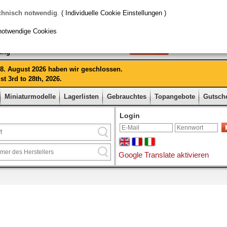
chnisch notwendig
.
( Individuelle Cookie Einstellungen )
notwendige Cookies
rung
 28. August 2026 haben wir geschlossen.
t 3rd to 28th, 2026.
Miniaturmodelle
Lagerlisten
Gebrauchtes
Topangebote
Gutsch
Login
Google Translate aktivieren