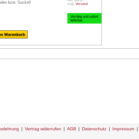
inkl. MwSt -
den bzw. Sockel!
zzgl.
Versand
Vorrätig und sofort
lieferbar.
belehrung
Vertrag widerrufen
AGB
Datenschutz
Impressum
|
|
|
|
|