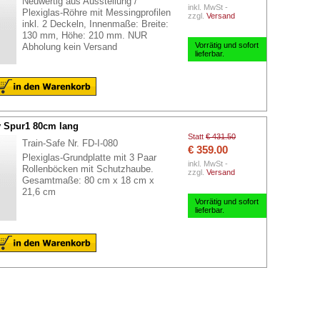
Neuwertig aus Ausstellung /
inkl. MwSt -
Plexiglas-Röhre mit Messingprofilen
zzgl.
Versand
inkl. 2 Deckeln, Innenmaße: Breite:
130 mm, Höhe: 210 mm. NUR
Vorrätig und sofort
Abholung kein Versand
lieferbar.
y Spur1 80cm lang
Statt
€ 431.50
Train-Safe Nr. FD-I-080
€ 359.00
Plexiglas-Grundplatte mit 3 Paar
inkl. MwSt -
Rollenböcken mit Schutzhaube.
zzgl.
Versand
Gesamtmaße: 80 cm x 18 cm x
21,6 cm
Vorrätig und sofort
lieferbar.