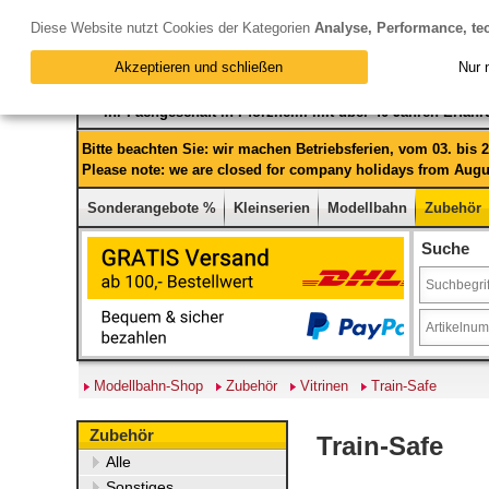
Diese Website nutzt Cookies der Kategorien
Analyse, Performance, te
Akzeptieren und schließen
Nur 
Ihr Fachgeschäft in Pforzheim mit über 40 Jahren Erfah
Bitte beachten Sie: wir machen Betriebsferien, vom 03. bis
Please note: we are closed for company holidays from Augus
Sonderangebote %
Kleinserien
Modellbahn
Zubehör
Suche
Modellbahn-Shop
Zubehör
Vitrinen
Train-Safe
Zubehör
Train-Safe
Alle
Sonstiges