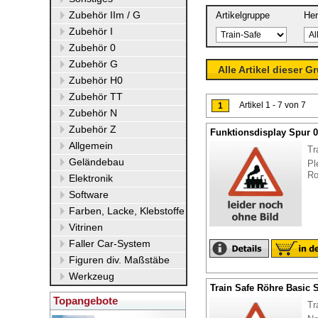
Zubehör IIm / G
Artikelgruppe
Her
Zubehör I
Zubehör 0
Zubehör G
Alle Artikel dieser G
Zubehör H0
Zubehör TT
Artikel 1 - 7 von 7
1
Zubehör N
Zubehör Z
Funktionsdisplay Spur 
Allgemein
Tr
Geländebau
Pl
Ro
Elektronik
Software
Farben, Lacke, Klebstoffe
Vitrinen
Faller Car-System
Figuren div. Maßstäbe
Werkzeug
Train Safe Röhre Basic 
Topangebote
Tr