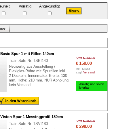
euheit
Vorrätig
Angekündigt
ise
 Basic Spur 1 mit Rillen 140cm
Statt
€ 256.00
Train-Safe Nr. TSBI140
€ 159.00
Neuwertig aus Ausstellung /
inkl. MwSt -
Plexiglas-Röhre mit Spurrillen inkl.
zzgl.
Versand
2 Deckeln, Innenmaße: Breite: 130
mm, Höhe: 210 mm. NUR Abholung
Vorrätig und sofort
kein Versand
lieferbar.
 Vision Spur 1 Messingprofil 180cm
Statt
€ 382.00
Train-Safe Nr. TSVI180
€ 299.00