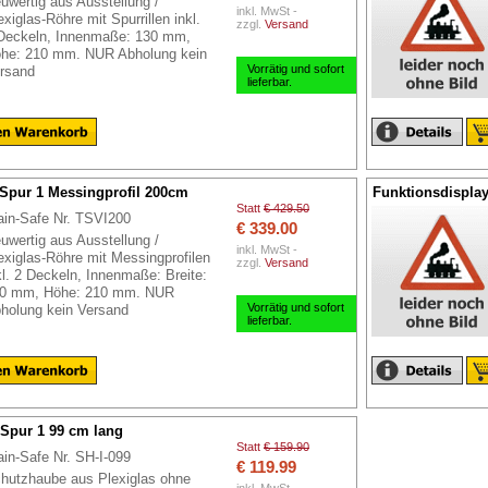
uwertig aus Ausstellung /
inkl. MwSt -
exiglas-Röhre mit Spurrillen inkl.
zzgl.
Versand
Deckeln, Innenmaße: 130 mm,
he: 210 mm. NUR Abholung kein
Vorrätig und sofort
rsand
lieferbar.
 Spur 1 Messingprofil 200cm
Funktionsdispla
Statt
€ 429.50
ain-Safe Nr. TSVI200
€ 339.00
uwertig aus Ausstellung /
inkl. MwSt -
exiglas-Röhre mit Messingprofilen
zzgl.
Versand
kl. 2 Deckeln, Innenmaße: Breite:
0 mm, Höhe: 210 mm. NUR
Vorrätig und sofort
holung kein Versand
lieferbar.
 Spur 1 99 cm lang
Statt
€ 159.90
ain-Safe Nr. SH-I-099
€ 119.99
hutzhaube aus Plexiglas ohne