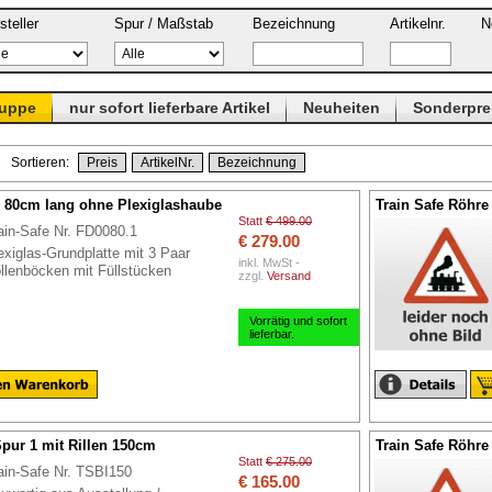
steller
Spur / Maßstab
Bezeichnung
Artikelnr.
N
ruppe
nur sofort lieferbare Artikel
Neuheiten
Sonderpre
 Sortieren:
Preis
ArtikelNr.
Bezeichnung
0 80cm lang ohne Plexiglashaube
Train Safe Röhre
Statt
€ 499.00
ain-Safe Nr. FD0080.1
€ 279.00
exiglas-Grundplatte mit 3 Paar
inkl. MwSt -
llenböcken mit Füllstücken
zzgl.
Versand
Vorrätig und sofort
lieferbar.
Spur 1 mit Rillen 150cm
Train Safe Röhre
Statt
€ 275.00
ain-Safe Nr. TSBI150
€ 165.00