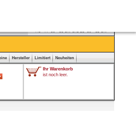
Ladengeschäft
|
Kontakt
|
Impressum
|
Startseite
eine
Hersteller
Limitiert
Neuheiten
Ihr Warenkorb
ist noch leer.