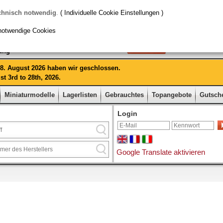
chnisch notwendig
.
( Individuelle Cookie Einstellungen )
notwendige Cookies
rung
 28. August 2026 haben wir geschlossen.
t 3rd to 28th, 2026.
Miniaturmodelle
Lagerlisten
Gebrauchtes
Topangebote
Gutsch
Login
Google Translate aktivieren