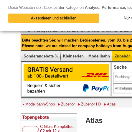
Diese Website nutzt Cookies der Kategorien
Analyse, Performance, te
Akzeptieren und schließen
Nur 
Ihr Fachgeschäft in Pforzheim mit über 40 Jahren Erfah
Bitte beachten Sie: wir machen Betriebsferien, vom 03. bis
Please note: we are closed for company holidays from Augus
Sonderangebote %
Kleinserien
Modellbahn
Zubehör
Suche
Modellbahn-Shop
Zubehör
Zubehör H0
Atlas
Topangebote
Atlas
C-Gleis Komplettset
C2 mit 12 x