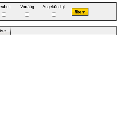
euheit
Vorrätig
Angekündigt
ise