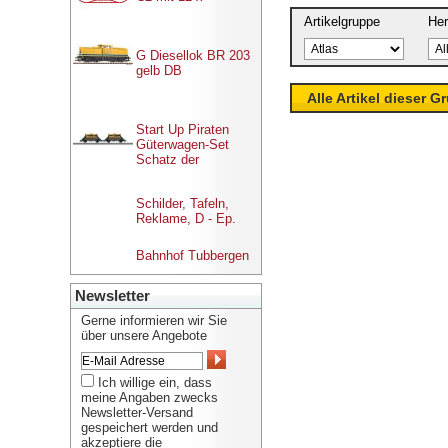
Artikelgruppe
Her
G Diesellok BR 203
gelb DB
Alle Artikel dieser G
Start Up Piraten
Güterwagen-Set
Schatz der
Schilder, Tafeln,
Reklame, D - Ep.
Bahnhof Tubbergen
Newsletter
Gerne informieren wir Sie
über unsere Angebote
Ich willige ein, dass
meine Angaben zwecks
Newsletter-Versand
gespeichert werden und
akzeptiere die