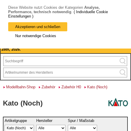
Diese Website nutzt Cookies der Kategorien
Analyse,
Performance, technisch notwendig
.
( Individuelle Cookie
Einstellungen )
Akzeptieren und schließen
Bitte beachten Sie: wir machen Betriebsferien, vom 03. bis 28.
Nur notwendige Cookies
August 2026 haben wir geschlossen.
Please note: we are closed for company holidays from August 3rd to
28th, 2026.
Modellbahn-Shop
Zubehör
Zubehör H0
Kato (Noch)
Kato (Noch)
Artikelgruppe
Hersteller
Spur / Maßstab