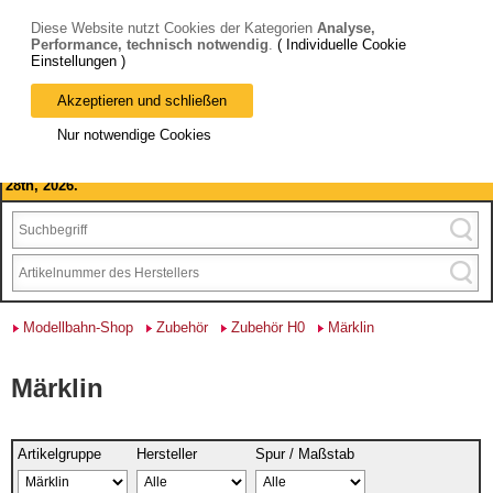
Diese Website nutzt Cookies der Kategorien
Analyse,
Performance, technisch notwendig
.
( Individuelle Cookie
Einstellungen )
Akzeptieren und schließen
Bitte beachten Sie: wir machen Betriebsferien, vom 03. bis 28.
Nur notwendige Cookies
August 2026 haben wir geschlossen.
Please note: we are closed for company holidays from August 3rd to
28th, 2026.
Modellbahn-Shop
Zubehör
Zubehör H0
Märklin
Märklin
Artikelgruppe
Hersteller
Spur / Maßstab