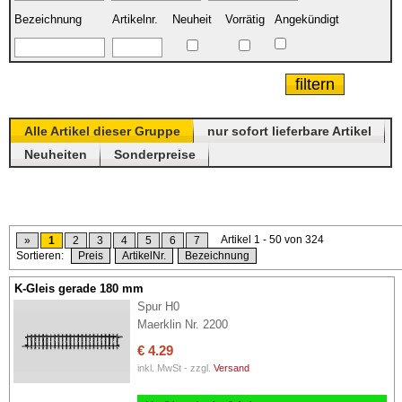
Bezeichnung
Artikelnr.
Neuheit
Vorrätig
Angekündigt
Alle Artikel dieser Gruppe
nur sofort lieferbare Artikel
Neuheiten
Sonderpreise
Artikel 1 - 50 von 324
»
1
2
3
4
5
6
7
Sortieren:
Preis
ArtikelNr.
Bezeichnung
K-Gleis gerade 180 mm
Spur H0
Maerklin Nr. 2200
€ 4.29
inkl. MwSt - zzgl.
Versand