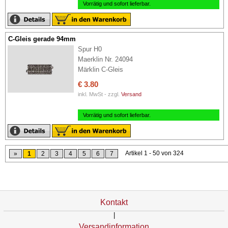
Vorrätig und sofort lieferbar.
C-Gleis gerade 94mm
Spur H0
Maerklin Nr. 24094
Märklin C-Gleis
€ 3.80
inkl. MwSt - zzgl.
Versand
Vorrätig und sofort lieferbar.
Artikel 1 - 50 von 324
»
1
2
3
4
5
6
7
Kontakt
|
Versandinformation